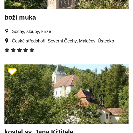
boží muka
Sochy, sloupy, kříže
České středohoří
,
Severní Čechy
,
Malečov
,
Ústecko
kostel sv. Jana Křtitele