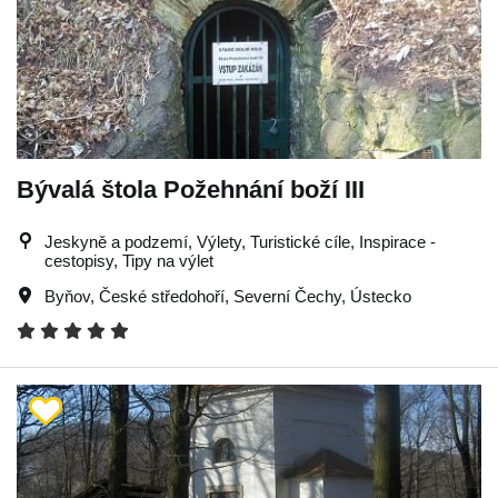
Bývalá štola Požehnání boží III
Jeskyně a podzemí, Výlety, Turistické cíle, Inspirace -
cestopisy, Tipy na výlet
Byňov
,
České středohoří
,
Severní Čechy
,
Ústecko