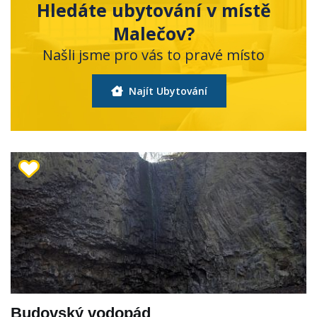
Hledáte ubytování v místě
Malečov?
Našli jsme pro vás to pravé místo
Najít Ubytování
Budovský vodopád