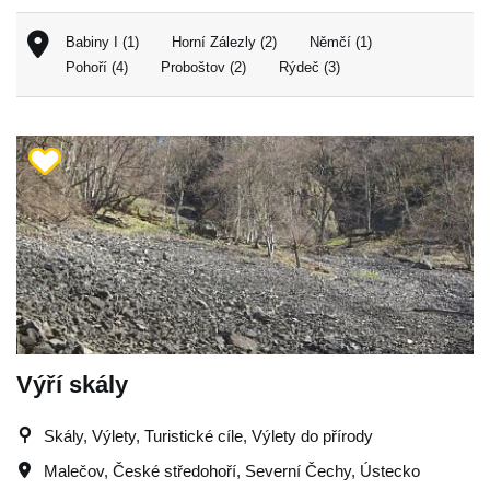
Babiny I (1)
Horní Zálezly (2)
Němčí (1)
Pohoří (4)
Proboštov (2)
Rýdeč (3)
Výří skály
Skály, Výlety, Turistické cíle, Výlety do přírody
Malečov
,
České středohoří
,
Severní Čechy
,
Ústecko