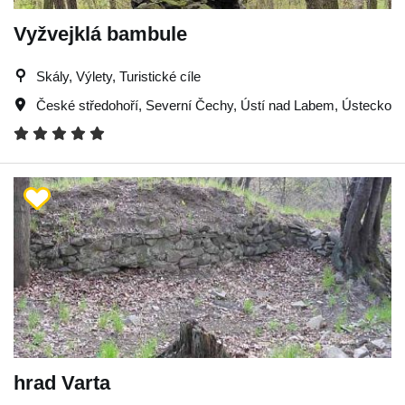
Vyžvejklá bambule
Skály, Výlety, Turistické cíle
České středohoří
,
Severní Čechy
,
Ústí nad Labem
,
Ústecko
hrad Varta