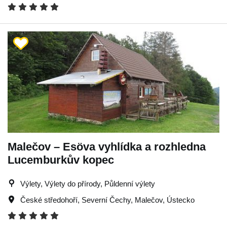
Malečov – Esöva vyhlídka a rozhledna
Lucemburkův kopec
Výlety, Výlety do přírody, Půldenní výlety
České středohoří
,
Severní Čechy
,
Malečov
,
Ústecko