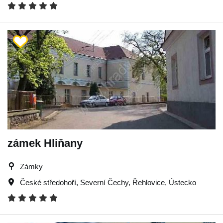
zámek Hliňany
Zámky
České středohoří
,
Severní Čechy
,
Řehlovice
,
Ústecko