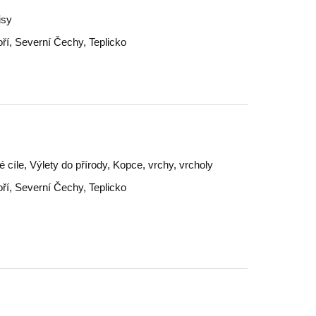
isy
ří
,
Severní Čechy
,
Teplicko
ké cíle, Výlety do přírody, Kopce, vrchy, vrcholy
ří
,
Severní Čechy
,
Teplicko