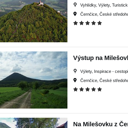
Vyhlídky, Výlety, Turistic
Černčice
,
České středoho
Výstup na Milešov
Výlety, Inspirace - cestop
Černčice
,
České středoho
Na Milešovku z Če