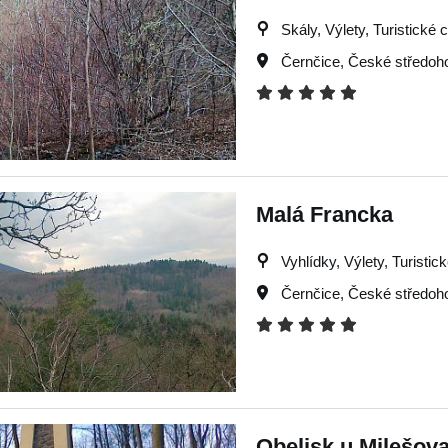
Skály, Výlety, Turistické c
Černčice
,
České středoho
Malá Francka
Vyhlídky, Výlety, Turistic
Černčice
,
České středoho
Obelisk u Milešova