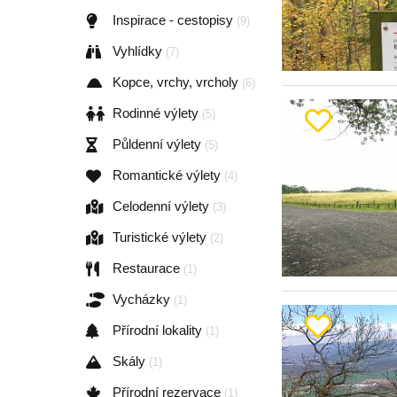
Inspirace - cestopisy
(9)
Vyhlídky
(7)
Kopce, vrchy, vrcholy
(6)
Rodinné výlety
(5)
Půldenní výlety
(5)
Romantické výlety
(4)
Celodenní výlety
(3)
Turistické výlety
(2)
Restaurace
(1)
Vycházky
(1)
Přírodní lokality
(1)
Skály
(1)
Přírodní rezervace
(1)