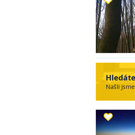
Hledáte
Našli jsme