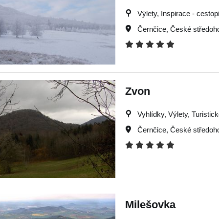
Výlety, Inspirace - cestop
Černčice
,
České středoho
Zvon
Vyhlídky, Výlety, Turistic
Černčice
,
České středoho
Milešovka