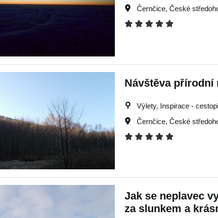
Černčice
,
České středoho
Návštěva přírodní 
Výlety, Inspirace - cestop
Černčice
,
České středoho
Jak se neplavec vy
za slunkem a krá