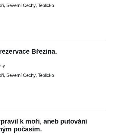
ří
,
Severní Čechy
,
Teplicko
rezervace Březina.
isy
ří
,
Severní Čechy
,
Teplicko
pravil k moři, aneb putování
sným počasím.