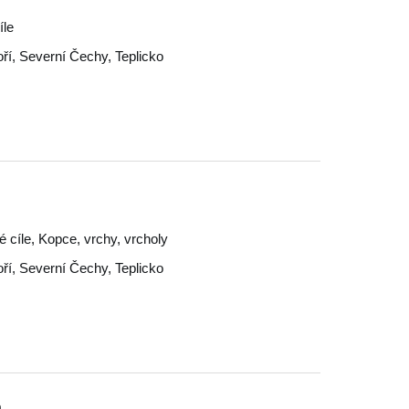
íle
ří
,
Severní Čechy
,
Teplicko
ké cíle, Kopce, vrchy, vrcholy
ří
,
Severní Čechy
,
Teplicko
.