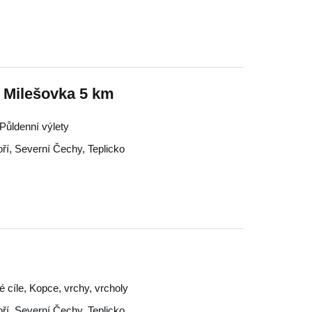
– Milešovka 5 km
 Půldenní výlety
ří
,
Severní Čechy
,
Teplicko
ké cíle, Kopce, vrchy, vrcholy
ří
,
Severní Čechy
,
Teplicko