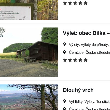
Výlet: obec Bílka 
Výlety, Výlety do přírody,
Černčice
,
České středoho
Dlouhý vrch
Vyhlídky, Výlety, Turistic
Černčice
,
České středoho