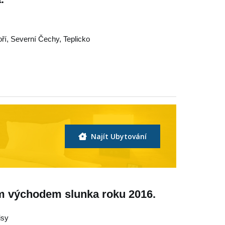
ří
,
Severní Čechy
,
Teplicko
Najít Ubytování
m východem slunka roku 2016.
isy