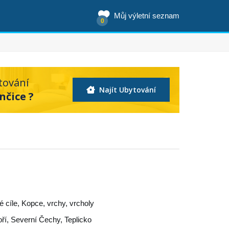
Můj výletní seznam
0
tování
Najít Ubytování
nčice ?
ké cíle, Kopce, vrchy, vrcholy
ří
,
Severní Čechy
,
Teplicko