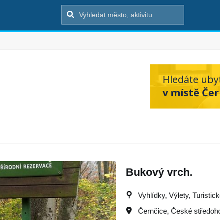
Hledáte uby
v místě Čer
Bukový vrch.
Vyhlídky, Výlety, Turistic
Černčice
,
České středoho