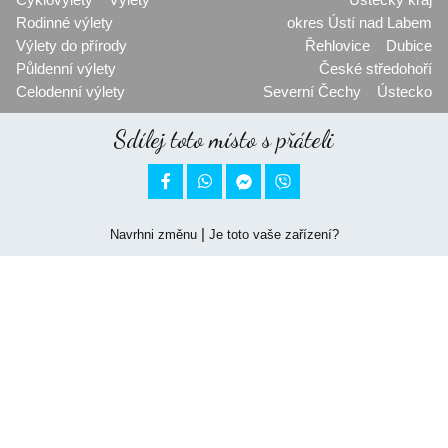
Rodinné výlety
okres Ústí nad Labem
Výlety do přírody
Řehlovice
Dubice
Půldenní výlety
České středohoří
Celodenní výlety
Severní Čechy
Ústecko
Sdílej toto místo s přáteli


|
Navrhni změnu
Je toto vaše zařízení?