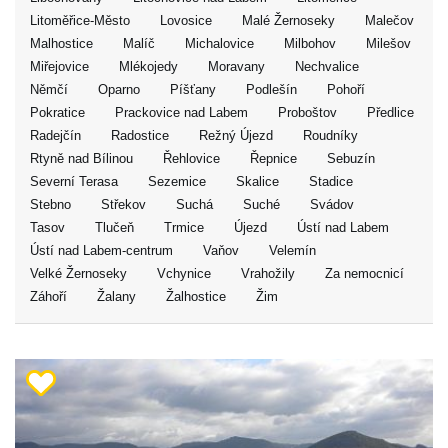
Litoměřice-Město
Lovosice
Malé Žernoseky
Malečov
Malhostice
Malíč
Michalovice
Milbohov
Milešov
Miřejovice
Mlékojedy
Moravany
Nechvalice
Němčí
Oparno
Píšťany
Podlešín
Pohoří
Pokratice
Prackovice nad Labem
Proboštov
Předlice
Radejčín
Radostice
Režný Újezd
Roudníky
Rtyně nad Bílinou
Řehlovice
Řepnice
Sebuzín
Severní Terasa
Sezemice
Skalice
Stadice
Stebno
Střekov
Suchá
Suché
Svádov
Tasov
Tlučeň
Trmice
Újezd
Ústí nad Labem
Ústí nad Labem-centrum
Vaňov
Velemín
Velké Žernoseky
Vchynice
Vrahožily
Za nemocnicí
Záhoří
Žalany
Žalhostice
Žim