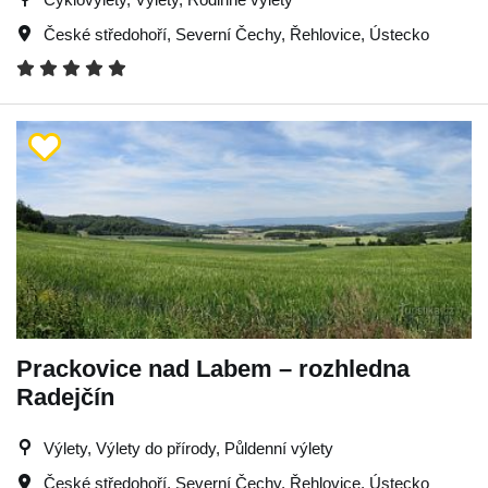
České středohoří
,
Severní Čechy
,
Řehlovice
,
Ústecko
Prackovice nad Labem – rozhledna
Radejčín
Výlety, Výlety do přírody, Půldenní výlety
České středohoří
,
Severní Čechy
,
Řehlovice
,
Ústecko