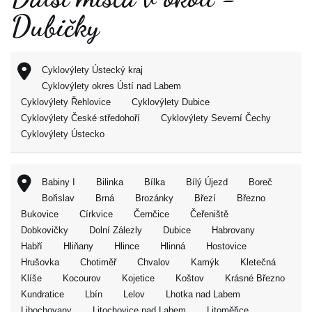
Dubičky
Cyklovýlety Ústecký kraj
Cyklovýlety okres Ústí nad Labem
Cyklovýlety Řehlovice
Cyklovýlety Dubice
Cyklovýlety České středohoří
Cyklovýlety Severní Čechy
Cyklovýlety Ústecko
Babiny I
Bilinka
Bílka
Bílý Újezd
Boreč
Bořislav
Brná
Brozánky
Březí
Březno
Bukovice
Církvice
Černčice
Čeřeniště
Dobkovičky
Dolní Zálezly
Dubice
Habrovany
Habří
Hliňany
Hlince
Hlinná
Hostovice
Hrušovka
Chotiměř
Chvalov
Kamýk
Kletečná
Klíše
Kocourov
Kojetice
Koštov
Krásné Březno
Kundratice
Lbín
Lelov
Lhotka nad Labem
Libochovany
Litochovice nad Labem
Litoměřice