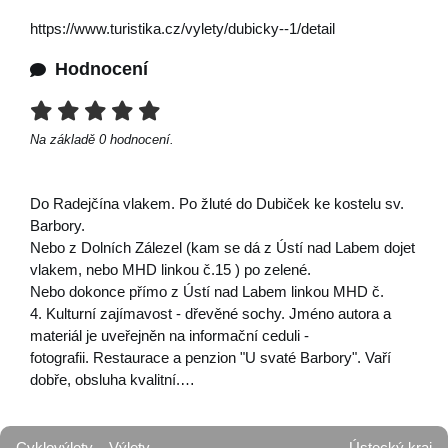
https://www.turistika.cz/vylety/dubicky--1/detail
Hodnocení
Na základě
0
hodnocení.
Do Radejčína vlakem. Po žluté do Dubiček ke kostelu sv.
Barbory.
Nebo z Dolních Zálezel (kam se dá z Ústí nad Labem dojet
vlakem, nebo MHD linkou č.15 ) po zelené.
Nebo dokonce přímo z Ústí nad Labem linkou MHD č.
4. Kulturní zajímavost - dřevěné sochy. Jméno autora a
materiál je uveřejněn na informační ceduli -
fotografii. Restaurace a penzion "U svaté Barbory". Vaří
dobře, obsluha kvalitní.…
Cyklovýlety
Výlety
Ústecký kraj