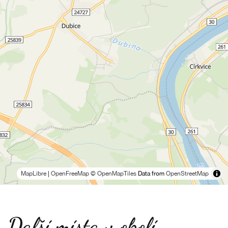
MapLibre
|
OpenFreeMap
© OpenMapTiles
Data from
OpenStreetMap
Další místa v okolí -