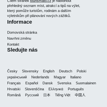
Cílem stránek
tourismato.cz
je nabídnout
přehledný seznam míst, atrakcí a tipů na výlet,
který pomůže turistům, rodinám a dalším
výletníkům při plánování nových zážitků.
Informace
Domovská stránka
Navrhni změnu
Kontakt
Sledujte nás
Česky
Slovensky
English
Deutsch
Polski
український
Nederlands
Magyar
Italiano
Français
Español
Dansk
Svenska
Suomalainen
Hrvatski
Slovenščina
Ελληνικά
Português
Română
Русский
日本
Tiếng Việt
中国人