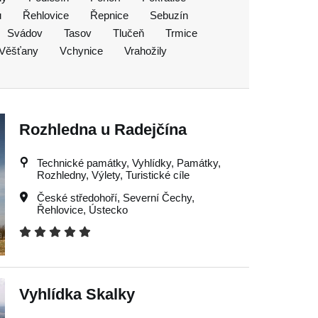
u
Řehlovice
Řepnice
Sebuzín
Svádov
Tasov
Tlučeň
Trmice
Věšťany
Vchynice
Vrahožily
Rozhledna u Radejčína
Technické památky, Vyhlídky, Památky,
Rozhledny, Výlety, Turistické cíle
České středohoří
,
Severní Čechy
,
Řehlovice
,
Ústecko
Vyhlídka Skalky