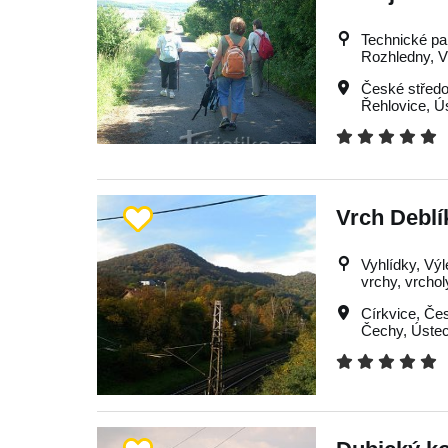
Technické pa
Rozhledny, Vý
České středo
Řehlovice
,
Ú
Vrch Deblí
Vyhlídky, Výl
vrchy, vrchol
Církvice
,
Čes
Čechy
,
Úste