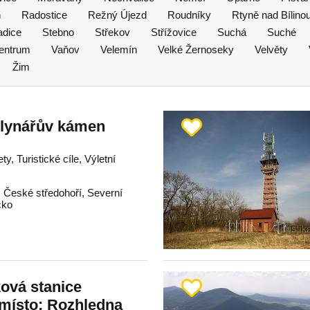
n
Radostice
Režný Újezd
Roudníky
Rtyně nad Bílino
adice
Stebno
Střekov
Střížovice
Suchá
Suché
entrum
Vaňov
Velemín
Velké Žernoseky
Velvěty
Žim
Mlynářův kámen
ty, Turistické cíle, Výletní
,
České středohoří
,
Severní
cko
ková stanice
 místo: Rozhledna