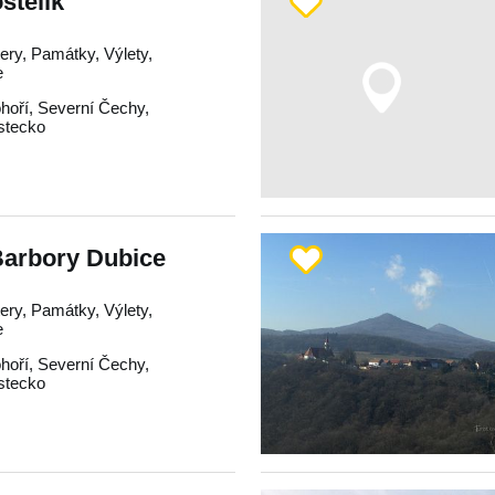
stelík
tery, Památky, Výlety,
e
hoří
,
Severní Čechy
,
stecko
Barbory Dubice
tery, Památky, Výlety,
e
hoří
,
Severní Čechy
,
stecko