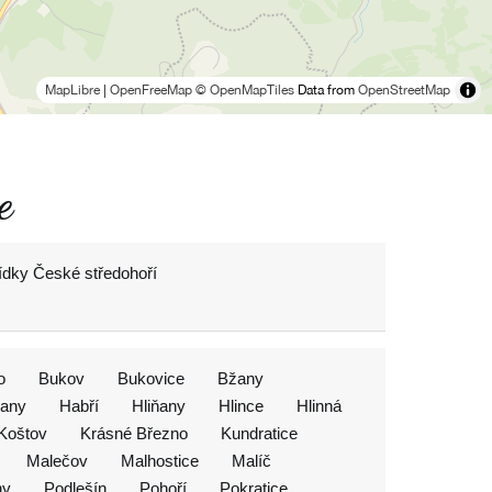
MapLibre
|
OpenFreeMap
© OpenMapTiles
Data from
OpenStreetMap
e
ídky České středohoří
o
Bukov
Bukovice
Bžany
any
Habří
Hliňany
Hlince
Hlinná
Koštov
Krásné Březno
Kundratice
Malečov
Malhostice
Malíč
ny
Podlešín
Pohoří
Pokratice