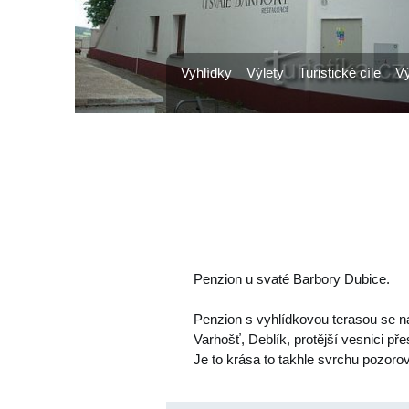
Vyhlídky
Výlety
Turistické cíle
Vý
Penzion u svaté Barbory Dubice.
Penzion s vyhlídkovou terasou se n
Varhošť, Deblík, protější vesnici př
Je to krása to takhle svrchu pozoro