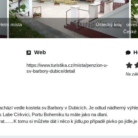
letní místa
Ústecký kraj
okres
České 
Web
H
https://www.turistika.cz/mista/penzion-u-
sv-barbory-dubice/detail
Na zá
achází vedle kostela sv.Barbory v Dubicích. Je odtud nádherný výhl
es Labe Církvici, Portu Bohemiku tu máte jako na dlani.
vat……K tomu si můžete dát i něco k jídlu,po případě pivko po jídle,j