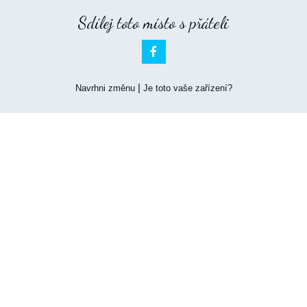
Sdílej toto místo s přáteli

|
Navrhni změnu
Je toto vaše zařízení?