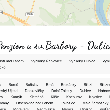
Penzion u sv.Barbory - Dubic
Ústí nad Labem
Vyhlídky Řehlovice
Vyhlídky Dubice
Vyhl
ecko
d
Boreč
Bořislav
Brná
Brozánky
Březí
Březn
eský Újezd
Dobkovičky
Dolní Zálezly
Dubice
Habrov
ov
Kamýk
Kletečná
Klíše
Kocourov
Kojetice
ovany
Litochovice nad Labem
Lovosice
Malé Žernoseky
vice
Moravany
Nechvalice
Němčí
Oparno
Píšťa