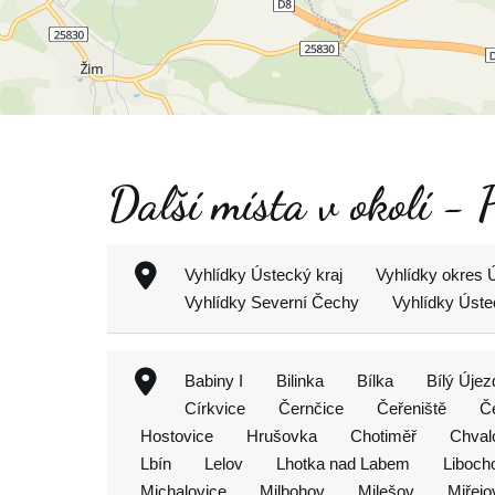
Další místa v okolí - 
Vyhlídky Ústecký kraj
Vyhlídky okres 
Vyhlídky Severní Čechy
Vyhlídky Úst
Babiny I
Bilinka
Bílka
Bílý Újez
Církvice
Černčice
Čeřeniště
Č
Hostovice
Hrušovka
Chotiměř
Chval
Lbín
Lelov
Lhotka nad Labem
Liboch
Michalovice
Milbohov
Milešov
Miřejo