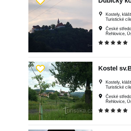
Dubický ko
Kostely, kláš
Turistické cíl
České středo
Řehlovice
,
Ú
Kostel sv.
Kostely, kláš
Turistické cíl
České středo
Řehlovice
,
Ú