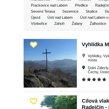
Prackovice nad Labem
Předlice
Radejčí
Severní Terasa
Sezemice
Skalice
St
Újezd
Ústí nad Labem
Ústí nad Labem-c
Všebořice
Záhoří
Žalany
Žalhostice
Vyhlídka 
Vyhlídky, Výle
místa
Dolní Zálezly
Čechy
,
Úste
Cílová vla
Radejčín -