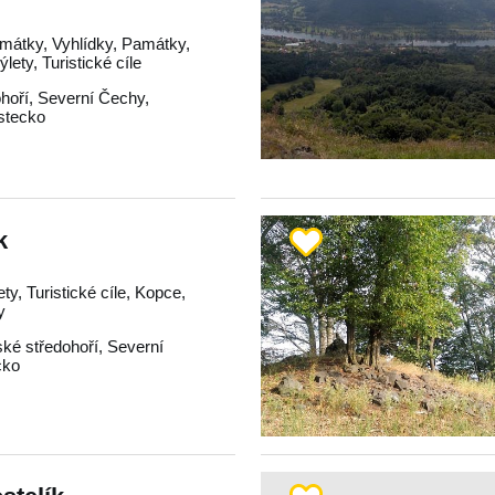
mátky, Vyhlídky, Památky,
lety, Turistické cíle
hoří
,
Severní Čechy
,
stecko
k
ety, Turistické cíle, Kopce,
y
ké středohoří
,
Severní
cko