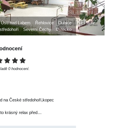
 Ústí nad Labem
Řehlovice
Dubice
středohoří
Severní Čechy
Ústecko
odnocení
kladě
0
hodnocení.
ed na České středohoří,kopec
e to krásný relax před…