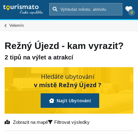
0
Velemín
Režný Újezd - kam vyrazit?
2 tipů na výlet a atrakcí
Hledáte ubytování
v místě Režný Újezd ?
Najít Ubytování
Zobrazit na mapě
Filtrovat výsledky