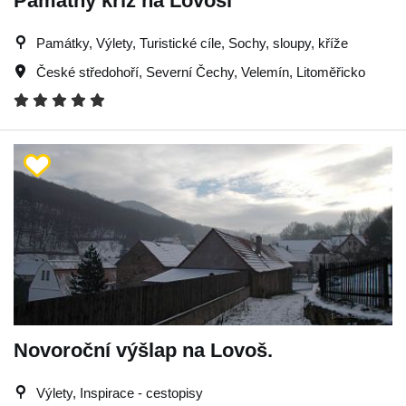
Památný kříž na Lovoši
Památky, Výlety, Turistické cíle, Sochy, sloupy, kříže
České středohoří
,
Severní Čechy
,
Velemín
,
Litoměřicko
Novoroční výšlap na Lovoš.
Výlety, Inspirace - cestopisy