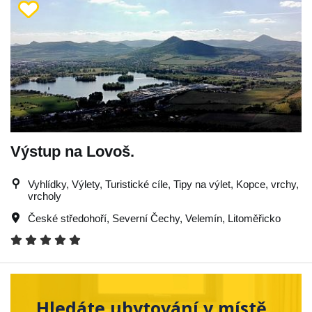
Výstup na Lovoš.
Vyhlídky, Výlety, Turistické cíle, Tipy na výlet, Kopce, vrchy,
vrcholy
České středohoří
,
Severní Čechy
,
Velemín
,
Litoměřicko
Hledáte ubytování v místě