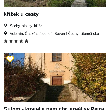
křížek u cesty
Sochy, sloupy, kříže
Velemín
,
České středohoří
,
Severní Čechy
,
Litoměřicko
Sutom - kostel a pam.chr. areál sv.Petra