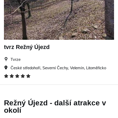
tvrz Režný Újezd
Tvrze
České středohoří
,
Severní Čechy
,
Velemín
,
Litoměřicko
Režný Újezd - další atrakce v
okolí