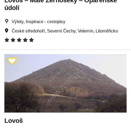
Lovoš – Malé Žernoseky – Opárenské
údolí
Výlety, Inspirace - cestopisy
České středohoří
,
Severní Čechy
,
Velemín
,
Litoměřicko
Lovoš