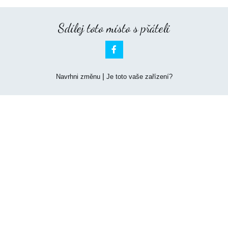
Sdílej toto místo s přáteli

|
Navrhni změnu
Je toto vaše zařízení?