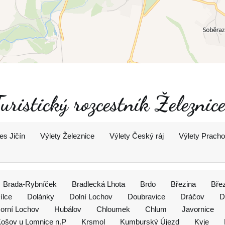
Turistický rozcestník Železni
es Jičín
Výlety Železnice
Výlety Český ráj
Výlety Prach
Brada-Rybníček
Bradlecká Lhota
Brdo
Březina
Bře
ílce
Dolánky
Dolní Lochov
Doubravice
Dráčov
D
orní Lochov
Hubálov
Chloumek
Chlum
Javornice
ošov u Lomnice n.P
Krsmol
Kumburský Újezd
Kyje