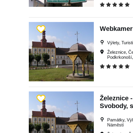
Webkamera
Výlety, Turist
Železnice
,
Če
Podkrkonoší
Železnice 
Svobody, 
Památky, Výle
Náměstí