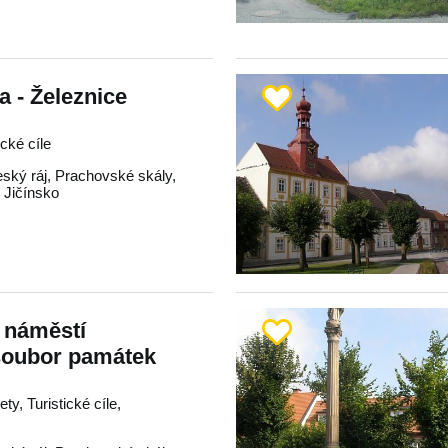
 - Železnice
ické cíle
ský ráj
,
Prachovské skály
,
,
Jičínsko
- náměstí
soubor památek
ty, Turistické cíle,