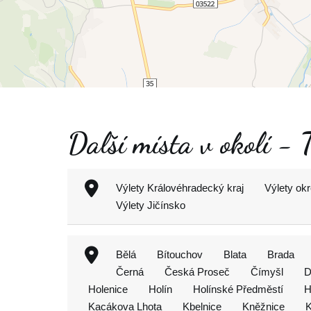
Další místa v okolí - 
Výlety Královéhradecký kraj
Výlety okr
Výlety Jičínsko
Bělá
Bítouchov
Blata
Brada
Černá
Česká Proseč
Čímyšl
D
Holenice
Holín
Holínské Předměstí
H
Kacákova Lhota
Kbelnice
Kněžnice
K