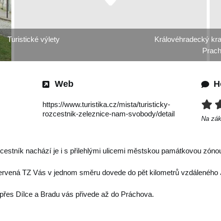
Turistické výlety
Královéhradecký kra
Prach
Web
H
https://www.turistika.cz/mista/turisticky-
rozcestnik-zeleznice-nam-svobody/detail
Na zá
estník nachází je i s přilehlými ulicemi městskou památkovou zón
Červená TZ Vás v jednom směru dovede do pět kilometrů vzdáleného 
přes Dílce a Bradu vás přivede až do Práchova.