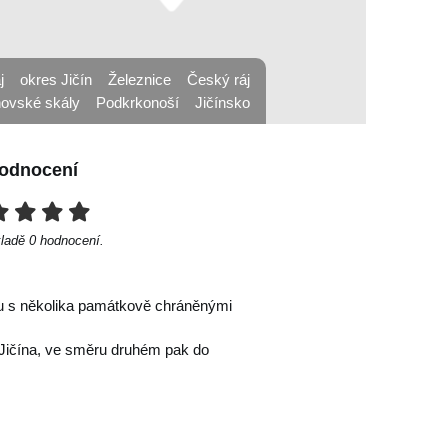
j
okres Jičín
Železnice
Český ráj
ovské skály
Podkrkonoší
Jičínsko
odnocení
kladě
0
hodnocení.
ou s několika památkově chráněnými
Jičína, ve směru druhém pak do