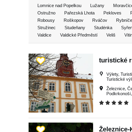
Lomnice nad Popelkou
Lužany
Moravčic
Ostružno
Pařezská Lhota
Pekloves
Robousy
Roškopov
Rváčov
Rybníč
Stružinec
Studeňany
Studénka
Syře
Valdice
Valdické Předměstí
Veliš
Vit
turistické 
Výlety, Turist
Turistické vý
Železnice
,
Če
Podkrkonoší
Železnice-