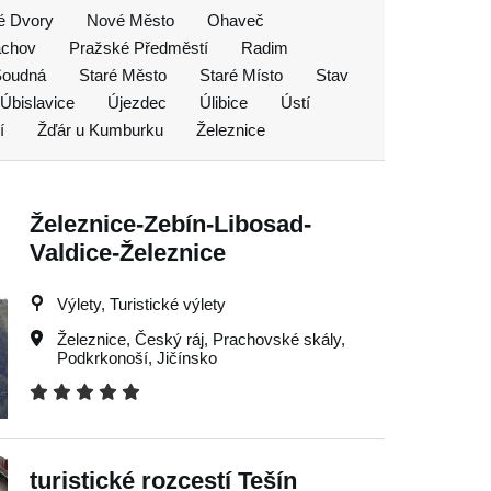
é Dvory
Nové Město
Ohaveč
achov
Pražské Předměstí
Radim
Soudná
Staré Město
Staré Místo
Stav
Úbislavice
Újezdec
Úlibice
Ústí
í
Žďár u Kumburku
Železnice
Železnice-Zebín-Libosad-
Valdice-Železnice
Výlety, Turistické výlety
Železnice
,
Český ráj
,
Prachovské skály
,
Podkrkonoší
,
Jičínsko
turistické rozcestí Tešín