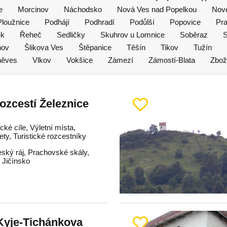
e
Morcinov
Náchodsko
Nová Ves nad Popelkou
Nov
Ploužnice
Podhájí
Podhradí
Podůlší
Popovice
Pr
ek
Řeheč
Sedličky
Skuhrov u Lomnice
Soběraz
nov
Šlikova Ves
Štěpanice
Těšín
Tikov
Tužín
iněves
Vlkov
Vokšice
Zámezí
Zámostí-Blata
Zbož
rozcestí Železnice
ické cíle, Výletní místa,
lety, Turistické rozcestníky
ský ráj
,
Prachovské skály
,
,
Jičínsko
Kyje-Tichánkova