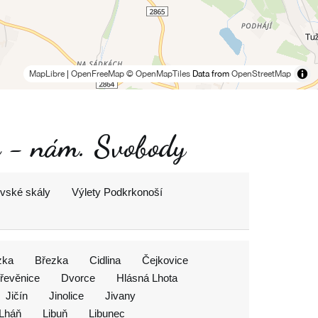
MapLibre
|
OpenFreeMap
© OpenMapTiles
Data from
OpenStreetMap
ce - nám. Svobody
ovské skály
Výlety Podkrkonoší
zka
Březka
Cidlina
Čejkovice
řevěnice
Dvorce
Hlásná Lhota
Jičín
Jinolice
Jivany
Lháň
Libuň
Libunec