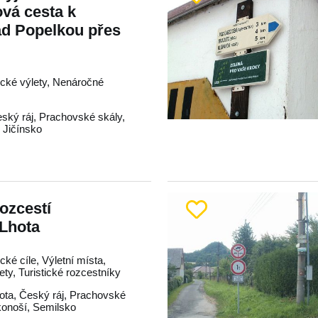
ová cesta k
ad Popelkou přes
tické výlety, Nenáročné
ský ráj
,
Prachovské skály
,
,
Jičínsko
rozcestí
 Lhota
ické cíle, Výletní místa,
lety, Turistické rozcestníky
ota
,
Český ráj
,
Prachovské
konoší
,
Semilsko