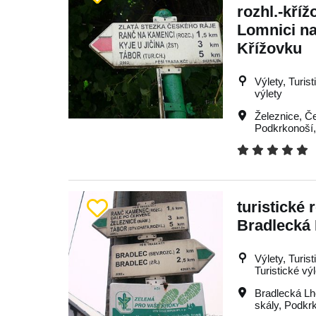
rozhl.-kříž
Lomnici n
Křížovku
Výlety, Turis
výlety
Železnice
,
Če
Podkrkonoší
turistické 
Bradlecká
Výlety, Turist
Turistické vý
Bradlecká Lh
skály
,
Podkr