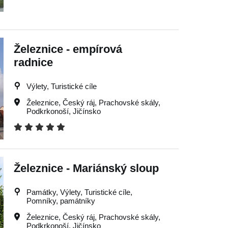
Železnice - empírová
radnice
Výlety, Turistické cíle
Železnice
,
Český ráj
,
Prachovské skály
,
Podkrkonoší
,
Jičínsko
Železnice - Mariánský sloup
Památky, Výlety, Turistické cíle,
Pomníky, památníky
Železnice
,
Český ráj
,
Prachovské skály
,
Podkrkonoší
,
Jičínsko