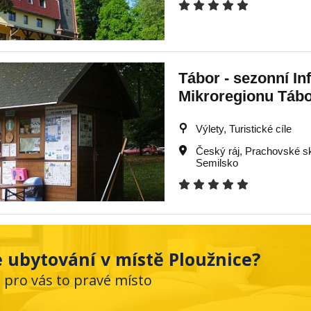
Tábor - sezonní In
Mikroregionu Táb
Výlety, Turistické cíle
Český ráj
,
Prachovské sk
Semilsko
 ubytování v místě Ploužnice?
e pro vás to pravé místo