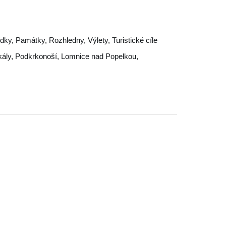
ky, Památky, Rozhledny, Výlety, Turistické cíle
ály
,
Podkrkonoší
,
Lomnice nad Popelkou
,