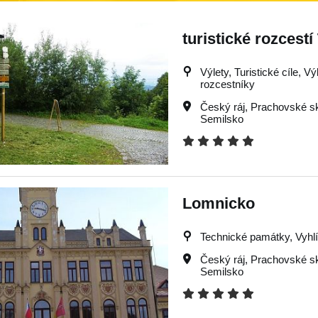
turistické rozcestí
Výlety, Turistické cíle, Vý
rozcestníky
Český ráj
,
Prachovské sk
Semilsko
Lomnicko
Technické památky, Vyhlíd
Český ráj
,
Prachovské sk
Semilsko