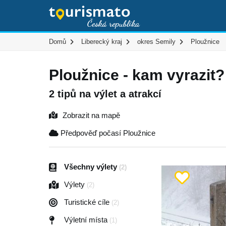
Domů
Liberecký kraj
okres Semily
Ploužnice
Ploužnice - kam vyrazit?
2 tipů na výlet a atrakcí
Zobrazit na mapě
Předpověď počasí Ploužnice
Všechny výlety
(2)
Výlety
(2)
Turistické cíle
(2)
Výletní místa
(1)