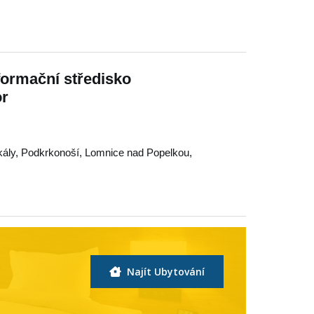
formační středisko
or
ály
,
Podkrkonoší
,
Lomnice nad Popelkou
,
Najít Ubytování