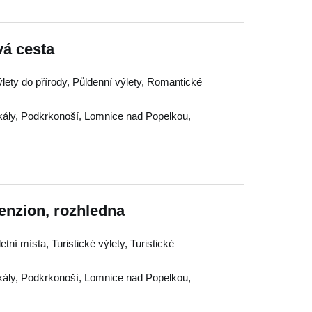
vá cesta
ýlety do přírody, Půldenní výlety, Romantické
ály
,
Podkrkonoší
,
Lomnice nad Popelkou
,
enzion, rozhledna
letní místa, Turistické výlety, Turistické
ály
,
Podkrkonoší
,
Lomnice nad Popelkou
,