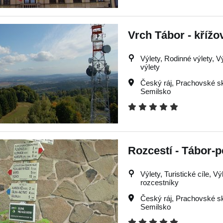
Vrch Tábor - křížo
Výlety, Rodinné výlety, V
výlety
Český ráj
,
Prachovské sk
Semilsko
Rozcestí - Tábor-p
Výlety, Turistické cíle, Vý
rozcestníky
Český ráj
,
Prachovské sk
Semilsko