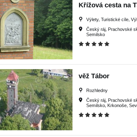
Křížová cesta na 
Výlety, Turistické cíle, Vý
Český ráj
,
Prachovské sk
Semilsko
věž Tábor
Rozhledny
Český ráj
,
Prachovské sk
Semilsko
,
Krkonoše
,
Sev