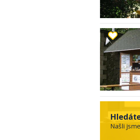
Hledáte
Našli jsm