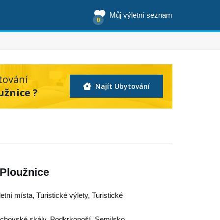
Můj výletní seznam
0
tování
Najít Ubytování
užnice ?
 Ploužnice
letní místa, Turistické výlety, Turistické
chovské skály
,
Podkrkonoší
,
Semilsko