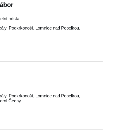
Tábor
letní místa
ály
,
Podkrkonoší
,
Lomnice nad Popelkou
,
ály
,
Podkrkonoší
,
Lomnice nad Popelkou
,
erní Čechy