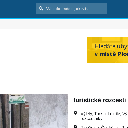
Hledáte uby
v místě Plo
turistické rozcestí
Výlety, Turistické cíle, Vý
rozcestníky
Ploužnice
,
Český ráj
,
Pra