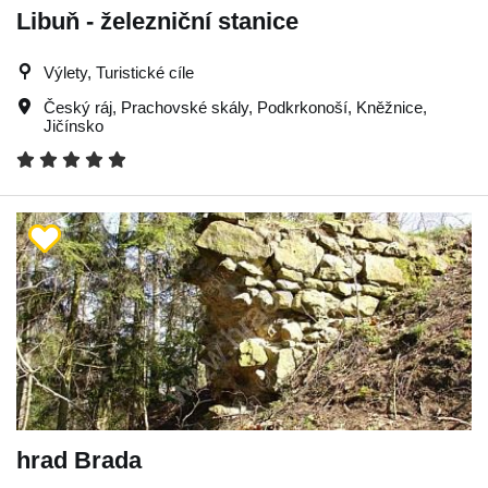
Libuň - železniční stanice
Výlety, Turistické cíle
Český ráj
,
Prachovské skály
,
Podkrkonoší
,
Kněžnice
,
Jičínsko
hrad Brada