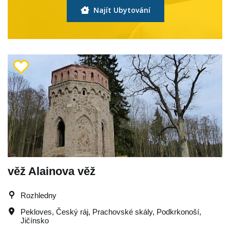
Najít Ubytování
věž Alainova věž
Rozhledny
Pekloves
,
Český ráj
,
Prachovské skály
,
Podkrkonoší
,
Jičínsko