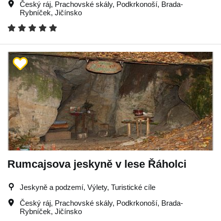
Český ráj
,
Prachovské skály
,
Podkrkonoší
,
Brada-
Rybníček
,
Jičínsko
Rumcajsova jeskyně v lese Řáholci
Jeskyně a podzemí, Výlety, Turistické cíle
Český ráj
,
Prachovské skály
,
Podkrkonoší
,
Brada-
Rybníček
,
Jičínsko