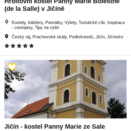
Hřbitovní kostel Panny Marie Bolestné
(de la Salle) v Jičíně
Kostely, kláštery, Památky, Výlety, Turistické cíle, Inspirace
- cestopisy, Tipy na výlet
Český ráj
,
Prachovské skály
,
Podkrkonoší
,
Jičín
,
Jičínsko
Jičín - kostel Panny Marie ze Sale