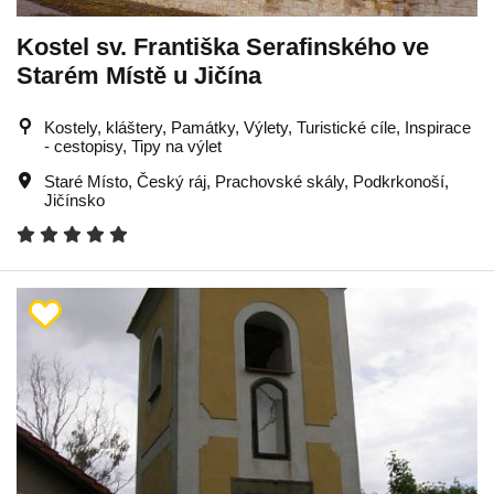
Kostel sv. Františka Serafinského ve
Starém Místě u Jičína
Kostely, kláštery, Památky, Výlety, Turistické cíle, Inspirace
- cestopisy, Tipy na výlet
Staré Místo
,
Český ráj
,
Prachovské skály
,
Podkrkonoší
,
Jičínsko