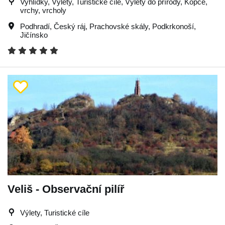
Vyhlídky, Výlety, Turistické cíle, Výlety do přírody, Kopce,
vrchy, vrcholy
Podhradí
,
Český ráj
,
Prachovské skály
,
Podkrkonoší
,
Jičínsko
Veliš - Observační pilíř
Výlety, Turistické cíle