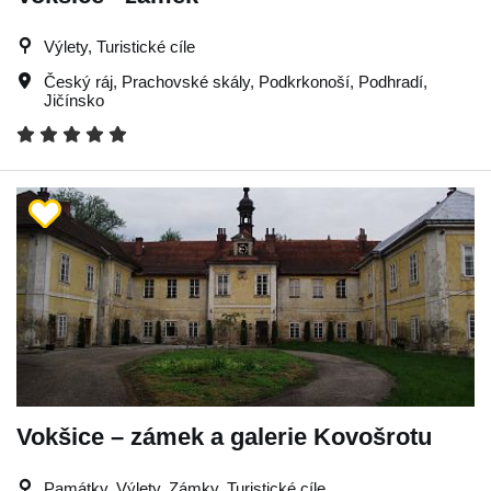
Výlety, Turistické cíle
Český ráj
,
Prachovské skály
,
Podkrkonoší
,
Podhradí
,
Jičínsko
Vokšice – zámek a galerie Kovošrotu
Památky, Výlety, Zámky, Turistické cíle