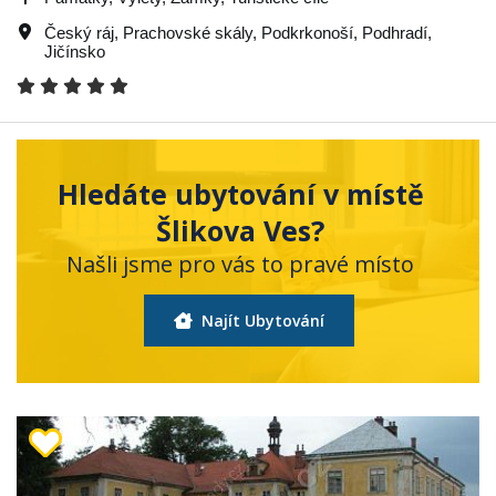
Český ráj
,
Prachovské skály
,
Podkrkonoší
,
Podhradí
,
Jičínsko
Hledáte ubytování v místě
Šlikova Ves?
Našli jsme pro vás to pravé místo
Najít Ubytování