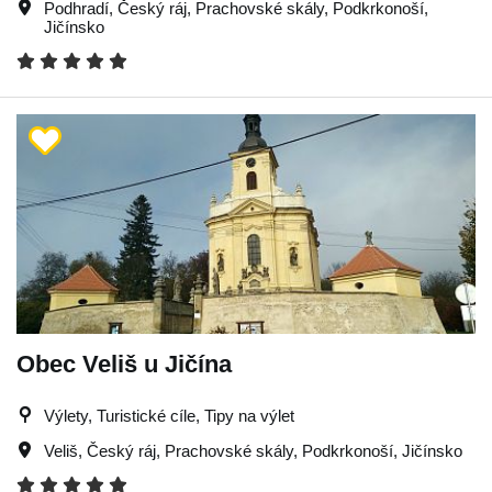
Podhradí
,
Český ráj
,
Prachovské skály
,
Podkrkonoší
,
Jičínsko
Obec Veliš u Jičína
Výlety, Turistické cíle, Tipy na výlet
Veliš
,
Český ráj
,
Prachovské skály
,
Podkrkonoší
,
Jičínsko