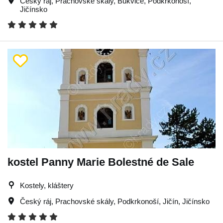
Český ráj
,
Prachovské skály
,
Bukvice
,
Podkrkonoší
,
Jičínsko
kostel Panny Marie Bolestné de Sale
Kostely, kláštery
Český ráj
,
Prachovské skály
,
Podkrkonoší
,
Jičín
,
Jičínsko