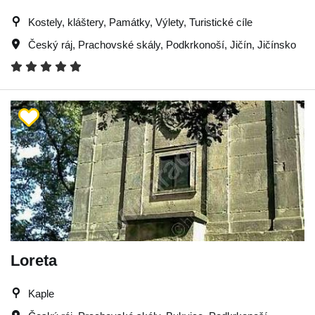
Kostely, kláštery, Památky, Výlety, Turistické cíle
Český ráj
,
Prachovské skály
,
Podkrkonoší
,
Jičín
,
Jičínsko
Loreta
Kaple