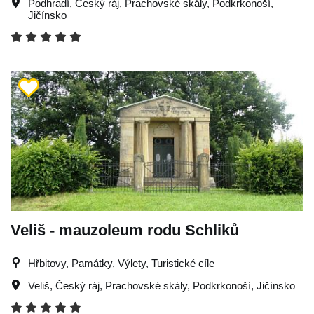
Podhradí
,
Český ráj
,
Prachovské skály
,
Podkrkonoší
,
Jičínsko
Veliš - mauzoleum rodu Schliků
Hřbitovy, Památky, Výlety, Turistické cíle
Veliš
,
Český ráj
,
Prachovské skály
,
Podkrkonoší
,
Jičínsko