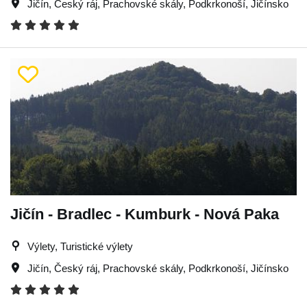
Jičín
,
Český ráj
,
Prachovské skály
,
Podkrkonoší
,
Jičínsko
Jičín - Bradlec - Kumburk - Nová Paka
Výlety, Turistické výlety
Jičín
,
Český ráj
,
Prachovské skály
,
Podkrkonoší
,
Jičínsko