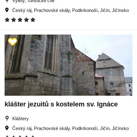
Výlety, Turistické cíle
Český ráj
,
Prachovské skály
,
Podkrkonoší
,
Jičín
,
Jičínsko
klášter jezuitů s kostelem sv. Ignáce
Kláštery
Český ráj
,
Prachovské skály
,
Podkrkonoší
,
Jičín
,
Jičínsko