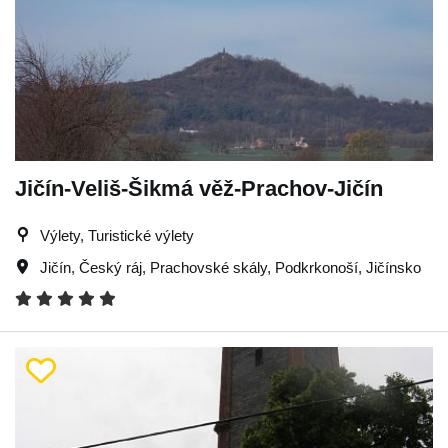
Jičín-Veliš-Šikmá věž-Prachov-Jičín
Výlety, Turistické výlety
Jičín
,
Český ráj
,
Prachovské skály
,
Podkrkonoší
,
Jičínsko