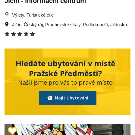
Jičín - informační centrum
Výlety, Turistické cíle
Jičín
,
Český ráj
,
Prachovské skály
,
Podkrkonoší
,
Jičínsko
Hledáte ubytování v místě
Pražské Předměstí?
Našli jsme pro vás to pravé místo
Najít Ubytování