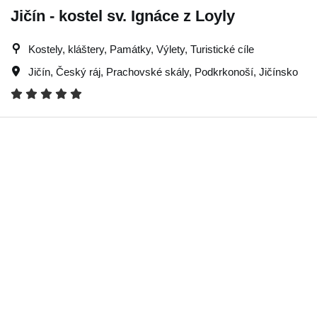
Jičín - kostel sv. Ignáce z Loyly
Kostely, kláštery, Památky, Výlety, Turistické cíle
Jičín
,
Český ráj
,
Prachovské skály
,
Podkrkonoší
,
Jičínsko