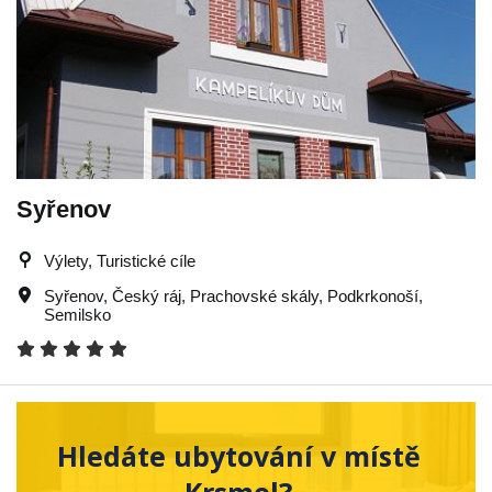
Syřenov
Výlety, Turistické cíle
Syřenov
,
Český ráj
,
Prachovské skály
,
Podkrkonoší
,
Semilsko
Hledáte ubytování v místě
Krsmol?