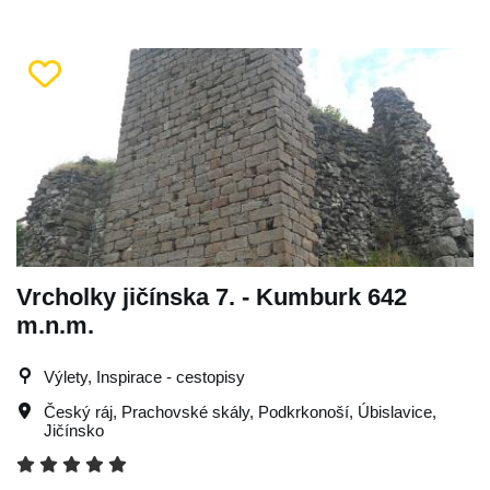
Vrcholky jičínska 7. - Kumburk 642
m.n.m.
Výlety, Inspirace - cestopisy
Český ráj
,
Prachovské skály
,
Podkrkonoší
,
Úbislavice
,
Jičínsko