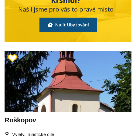
Našli jsme pro vás to pravé místo
Najít Ubytování
Roškopov
Výlety, Turistické cíle