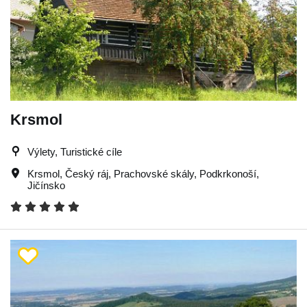
Krsmol
Výlety, Turistické cíle
Krsmol
,
Český ráj
,
Prachovské skály
,
Podkrkonoší
,
Jičínsko