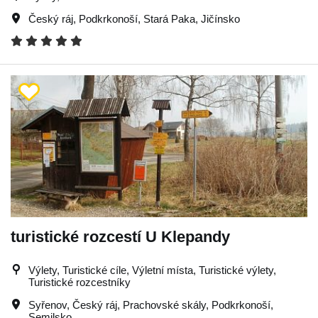
Český ráj
,
Podkrkonoší
,
Stará Paka
,
Jičínsko
turistické rozcestí U Klepandy
Výlety, Turistické cíle, Výletní místa, Turistické výlety,
Turistické rozcestníky
Syřenov
,
Český ráj
,
Prachovské skály
,
Podkrkonoší
,
Semilsko