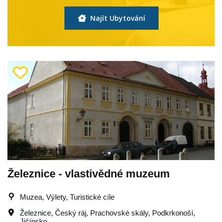
Najít Ubytování
Železnice - vlastivědné muzeum
Muzea, Výlety, Turistické cíle
Železnice
,
Český ráj
,
Prachovské skály
,
Podkrkonoší
,
Jičínsko