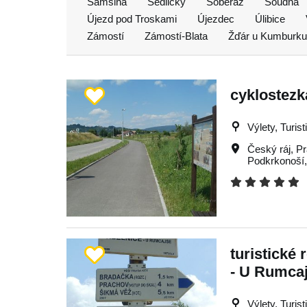
Samšina
Sedličky
Soběraz
Soudná
Újezd pod Troskami
Újezdec
Úlibice
Zámostí
Zámostí-Blata
Žďár u Kumburku
cyklostezka
Výlety, Turist
Český ráj
,
Pr
Podkrkonoší
turistické 
- U Rumca
Výlety, Turist