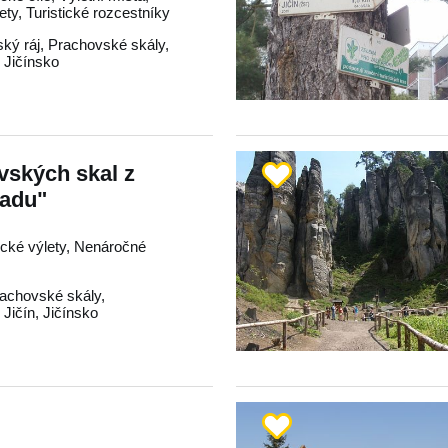
lety, Turistické rozcestníky
ký ráj
,
Prachovské skály
,
,
Jičínsko
vských skal z
zadu"
tické výlety, Nenáročné
achovské skály
,
,
Jičín
,
Jičínsko