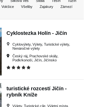
ny
Šlikova Ves
Štidla
Těšín
Tužín
Vokšice
Všeliby
Zajakury
Zámezí
Cyklostezka Holín - Jičín
Cyklovýlety, Výlety, Turistické výlety,
Nenáročné výlety
Český ráj
,
Prachovské skály
,
Podkrkonoší
,
Jičín
,
Jičínsko
turistické rozcestí Jičín -
rybník Kníže
Výlety, Turistické cíle, Výletní místa,