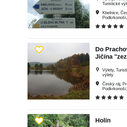
Turistické vý
Kbelnice
,
Čes
Podkrkonoší
Do Pracho
Jičína "ze
Výlety, Turis
výlety
Český ráj
,
Pr
Podkrkonoší
Holín