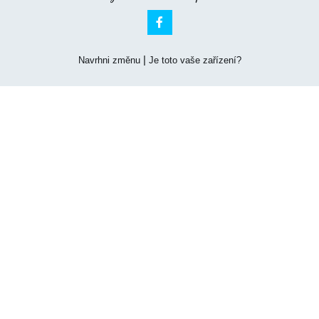

|
Navrhni změnu
Je toto vaše zařízení?