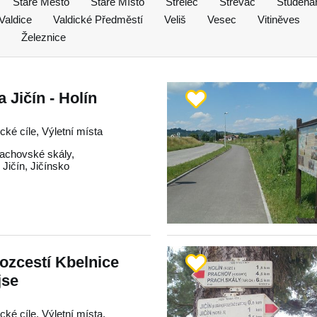
Staré Město
Staré Místo
Střeleč
Střevač
Studeňa
Valdice
Valdické Předměstí
Veliš
Vesec
Vitiněves
Železnice
 Jičín - Holín
ické cíle, Výletní místa
achovské skály
,
,
Jičín
,
Jičínsko
rozcestí Kbelnice
jse
ické cíle, Výletní místa,