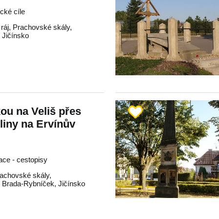
ické cíle
ráj
,
Prachovské skály
,
,
Jičínsko
ou na Veliš přes
iny na Ervínův
race - cestopisy
achovské skály
,
,
Brada-Rybníček
,
Jičínsko