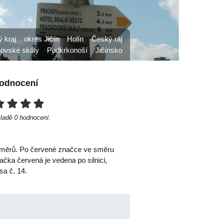
 kraj
okres Jičín
Holín
Český ráj
ovské skály
Podkrkonoší
Jičínsko
odnocení
kladě
0
hodnocení.
ou směrů. Po červené značce ve směru
čka červená je vedena po silnici,
sa č. 14.