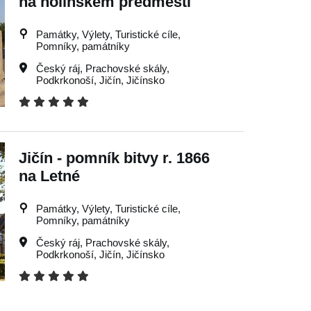
na holínském předměstí
Památky, Výlety, Turistické cíle,
Pomníky, památníky
Český ráj
,
Prachovské skály
,
Podkrkonoší
,
Jičín
,
Jičínsko
Jičín - pomník bitvy r. 1866
na Letné
Památky, Výlety, Turistické cíle,
Pomníky, památníky
Český ráj
,
Prachovské skály
,
Podkrkonoší
,
Jičín
,
Jičínsko