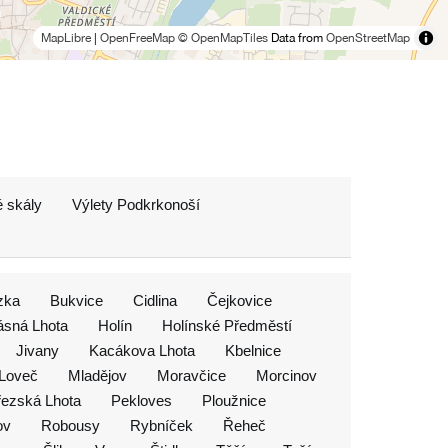
MapLibre
|
OpenFreeMap
© OpenMapTiles
Data from
OpenStreetMap
 skály
Výlety Podkrkonoší
zka
Bukvice
Cidlina
Čejkovice
ásná Lhota
Holín
Holínské Předměstí
Jivany
Kacákova Lhota
Kbelnice
Loveč
Mladějov
Moravčice
Morcinov
řezská Lhota
Pekloves
Ploužnice
ov
Robousy
Rybníček
Řeheč