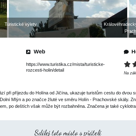
Turistické výlety
Královéhradecký
Prach
Web
H
https://www.turistika.cz/mista/turisticke-
rozcesti-holin/detail
Na zá
hází při příjezdu do Holína od Jičína, ukazuje turistům cestu do dv
 Dolní Mlýn a po značce žluté ve směru Holín - Prachovské skály. Zna
sem, po deštích však může být rozbahněna. Značena je také cyklotra
Sdílej toto místo s přáteli