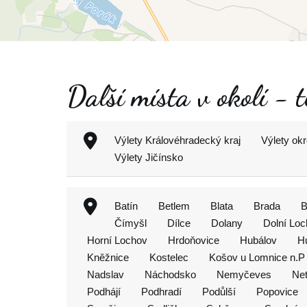
Další místa v okolí - t
Výlety Královéhradecký kraj
Výlety okr
Výlety Jičínsko
Batín
Betlem
Blata
Brada
B
Čímyšl
Dílce
Dolany
Dolní Lo
Horní Lochov
Hrdoňovice
Hubálov
H
Kněžnice
Kostelec
Košov u Lomnice n.P
Nadslav
Náchodsko
Nemyčeves
Net
Podhájí
Podhradí
Podůlší
Popovice