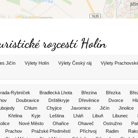
uristické rozcestí Holín
es Jičín
Výlety Holín
Výlety Český ráj
Výlety Prachovské
rada-Rybníček
Bradlecká Lhota
Březina
Březka
Bře
chov
Doubravice
Drštěkryje
Dřevěnice
Dvorce
Hl
ubojedy
Chlum
Chyjice
Javornice
Jičín
Jinolice
Křelina
Kyje
Leština
Lháň
Libuň
Libunec
olice
Nové Město
Ohařice
Ohaveč
Ostružno
Pa
Prachov
Pražské Předměstí
Příchvoj
Radim
Rak