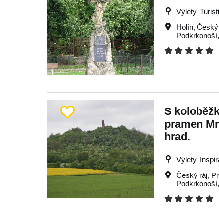
Výlety, Turist
Holín
,
Český 
Podkrkonoší
S koloběžk
pramen Mrl
hrad.
Výlety, Inspi
Český ráj
,
Pr
Podkrkonoší