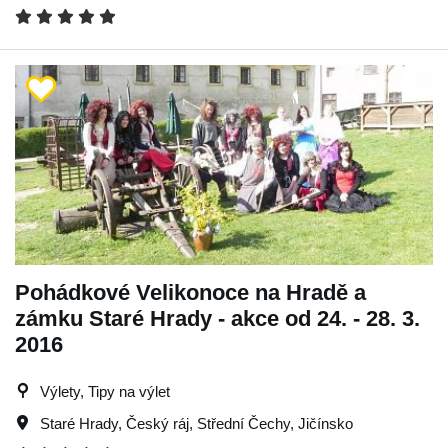
Pohádkové Velikonoce na Hradě a
zámku Staré Hrady - akce od 24. - 28. 3.
2016
Výlety, Tipy na výlet
Staré Hrady
,
Český ráj
,
Střední Čechy
,
Jičínsko