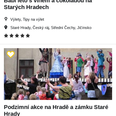
Babí léto s vínem a čokoládou na
Starých Hradech
Výlety, Tipy na výlet
Staré Hrady
,
Český ráj
,
Střední Čechy
,
Jičínsko
Podzimní akce na Hradě a zámku Staré
Hrady