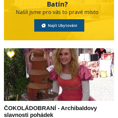
Batín?
Našli jsme pro vás to pravé místo
Najít Ubytování
ČOKOLÁDOBRANÍ - Archibaldovy
slavnosti pohádek