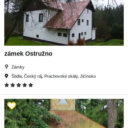
zámek Ostružno
Zámky
Štidla
,
Český ráj
,
Prachovské skály
,
Jičínsko