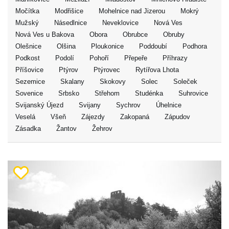
Močítka
Modřišice
Mohelnice nad Jizerou
Mokrý
Mužský
Násedlnice
Neveklovice
Nová Ves
Nová Ves u Bakova
Obora
Obrubce
Obruby
Olešnice
Olšina
Ploukonice
Poddoubí
Podhora
Podkost
Podolí
Pohoří
Přepeře
Příhrazy
Příšovice
Ptýrov
Ptýrovec
Rytířova Lhota
Sezemice
Skalany
Skokovy
Solec
Soleček
Sovenice
Srbsko
Střehom
Studénka
Suhrovice
Svijanský Újezd
Svijany
Sychrov
Úhelnice
Veselá
Všeň
Zájezdy
Zakopaná
Zápudov
Zásadka
Žantov
Žehrov