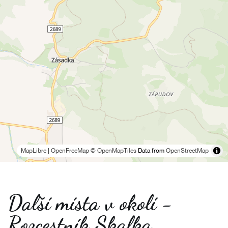
MapLibre
|
OpenFreeMap
© OpenMapTiles
Data from
OpenStreetMap
Další místa v okolí -
Rozcestník Skalka