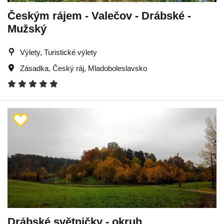
Českým rájem - Valečov - Drábské -
Mužský
Výlety, Turistické výlety
Zásadka
,
Český ráj
,
Mladoboleslavsko
Drábské světničky - okruh