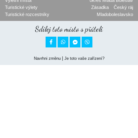
Výletní místa
okres Mladá Boleslav
Turistické výlety
Zásadka
Český ráj
Turistické rozcestníky
Mladoboleslavsko
Sdílej toto místo s přáteli


|
Navrhni změnu
Je toto vaše zařízení?