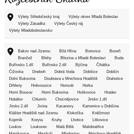
Výlety Středočeský kraj
Výlety okres Mladá Boleslav
Výlety Zásadka
Výlety Český ráj
Výlety Mladoboleslavsko
Bakov nad Jizerou
Bílá Hlína
Borovice
Boseň
Branžež
Břehy
Březina u Mladé Boleslavi
Buda
Buřínsko 1.díl
Buřínsko 2.díl
Býčina
Čihátka
Čížovka
Dneboh
Dobrá Voda
Dobšice
Dobšín
Dolní Bukovina
Doubrava u Mnichova Hradiště
Drahotice
Drhleny
Hněvousice
Honsob
Horka
Horní Bousov
Horní Bukovina
Hoškovice
Hradec
Hubálov
Chlumín
Chocnějovice
Jirsko 1.díl
Jirsko 2.díl
Jivina
Kacanovy
Kamenice u Dobšína
Klášter Hradiště nad Jizerou
Klokočka
Kněžmost
Koprník
Koryta
Kruhy
Lhotice
Litkovice
Loukov
Loukovec
Malá Bělá
Malobratřice
Maníkovice
Meziluží
Mladostov
Mnichovo Hradiště