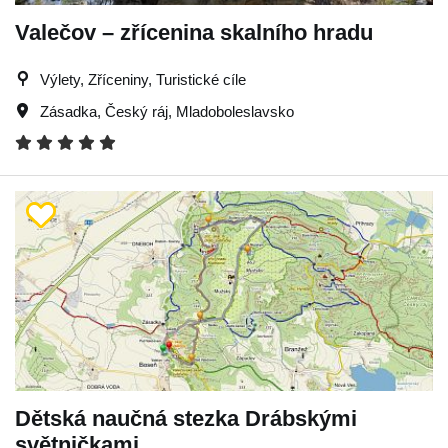
Valečov – zřícenina skalního hradu
Výlety, Zříceniny, Turistické cíle
Zásadka
,
Český ráj
,
Mladoboleslavsko
Dětská naučná stezka Drábskými
světničkami