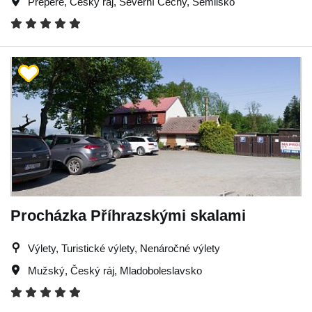
Přepeře
,
Český ráj
,
Severní Čechy
,
Semilsko
Procházka Příhrazskými skalami
Výlety, Turistické výlety, Nenáročné výlety
Mužský
,
Český ráj
,
Mladoboleslavsko