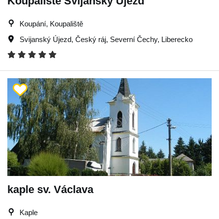
Koupaliště Svijanský Újezd
Koupání, Koupaliště
Svijanský Újezd
,
Český ráj
,
Severní Čechy
,
Liberecko
kaple sv. Václava
Kaple