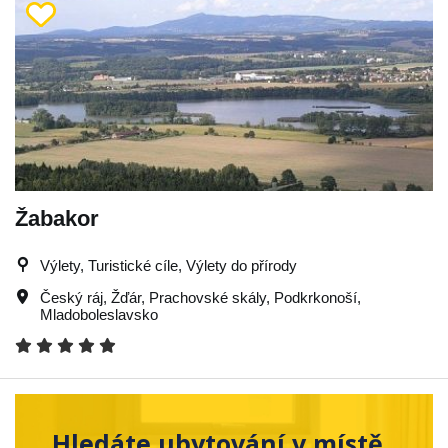
Žabakor
Výlety, Turistické cíle, Výlety do přírody
Český ráj
,
Žďár
,
Prachovské skály
,
Podkrkonoší
,
Mladoboleslavsko
Hledáte ubytování v místě