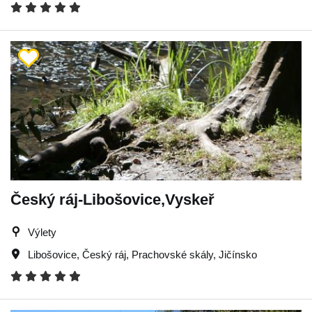
Český ráj-Libošovice,Vyskeř
Výlety
Libošovice
,
Český ráj
,
Prachovské skály
,
Jičínsko