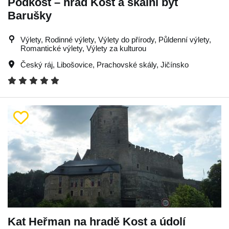
Podkost – hrad Kost a skalní byt
Barušky
Výlety, Rodinné výlety, Výlety do přírody, Půldenní výlety,
Romantické výlety, Výlety za kulturou
Český ráj
,
Libošovice
,
Prachovské skály
,
Jičínsko
Kat Heřman na hradě Kost a údolí