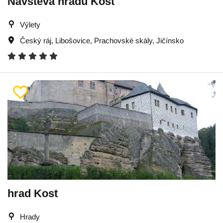
Návštěva hradu Kost
Výlety
Český ráj
,
Libošovice
,
Prachovské skály
,
Jičínsko
hrad Kost
Hrady