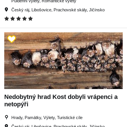
Půldenní výlety, Romantické výlety
Český ráj
,
Libošovice
,
Prachovské skály
,
Jičínsko
Nedobytný hrad Kost dobyli vrápenci a
netopýři
Hrady, Památky, Výlety, Turistické cíle
Český ráj
,
Libošovice
,
Prachovské skály
,
Jičínsko