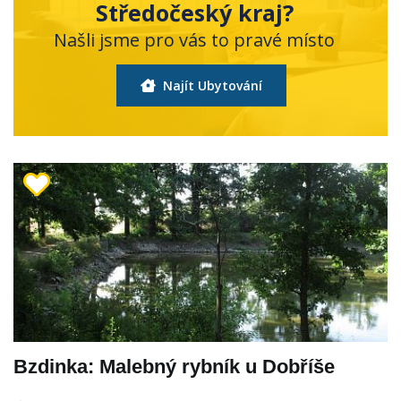
Středočeský kraj?
Našli jsme pro vás to pravé místo
Najít Ubytování
Bzdinka: Malebný rybník u Dobříše