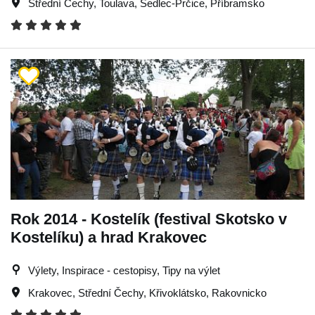
Střední Čechy
,
Toulava
,
Sedlec-Prčice
,
Příbramsko
Rok 2014 - Kostelík (festival Skotsko v
Kostelíku) a hrad Krakovec
Výlety, Inspirace - cestopisy, Tipy na výlet
Krakovec
,
Střední Čechy
,
Křivoklátsko
,
Rakovnicko