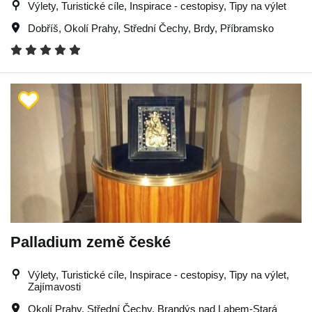
Výlety, Turistické cíle, Inspirace - cestopisy, Tipy na výlet
Dobříš
,
Okolí Prahy
,
Střední Čechy
,
Brdy
,
Příbramsko
Palladium země české
Výlety, Turistické cíle, Inspirace - cestopisy, Tipy na výlet,
Zajímavosti
Okolí Prahy
,
Střední Čechy
,
Brandýs nad Labem-Stará