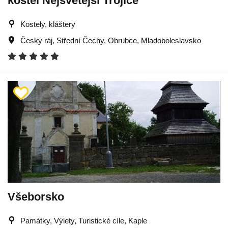
kostel Nejsvětější Trojice
Kostely, kláštery
Český ráj
,
Střední Čechy
,
Obrubce
,
Mladoboleslavsko
Všeborsko
Památky, Výlety, Turistické cíle, Kaple