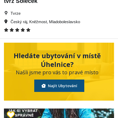
tvrz Soleček
Tvrze
Český ráj
,
Kněžmost
,
Mladoboleslavsko
Hledáte ubytování v místě
Úhelnice?
Našli jsme pro vás to pravé místo
Najít Ubytování