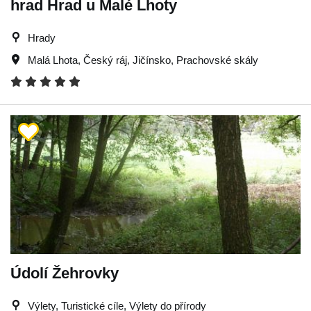
hrad Hrad u Malé Lhoty
Hrady
Malá Lhota
,
Český ráj
,
Jičínsko
,
Prachovské skály
Údolí Žehrovky
Výlety, Turistické cíle, Výlety do přírody