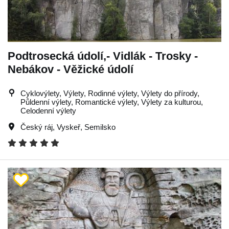
Podtrosecká údolí,- Vidlák - Trosky -
Nebákov - Věžické údolí
Cyklovýlety, Výlety, Rodinné výlety, Výlety do přírody,
Půldenní výlety, Romantické výlety, Výlety za kulturou,
Celodenní výlety
Český ráj
,
Vyskeř
,
Semilsko