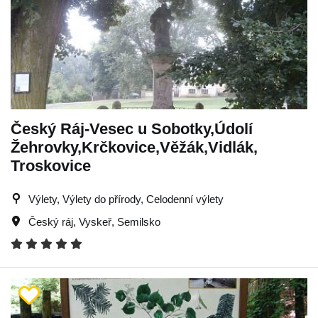
Český Ráj-Vesec u Sobotky,Údolí
Žehrovky,Krčkovice,Věžák,Vidlák,
Troskovice
Výlety, Výlety do přírody, Celodenní výlety
Český ráj
,
Vyskeř
,
Semilsko