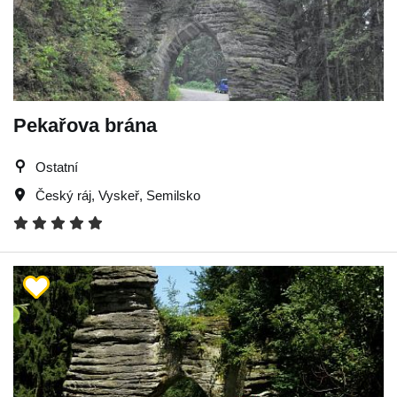
Pekařova brána
Ostatní
Český ráj
,
Vyskeř
,
Semilsko