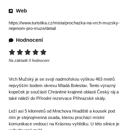
Web
https://www.turistika.cz/mista/prochazka-na-vrch-muzsky-
nejenom-pro-muze/detail
Hodnocení
Na základě
0
hodnocení.
Vrch Mužský je se svojí nadmořskou výškou 463 metrů
nejvyšším bodem okresu Mladá Boleslav. Tento výrazný
kopeček je součástí Chráněné krajinné oblasti Český ráj a
také náleží do Přírodní rezervace Příhrazské skály.
Leží asi 5 kilometrů od Mnichova Hradiště a kousek pod
ním je stejnojmenná osada, kterou prochází místní
komunikace vedoucí na Krásnou vyhlídku. U této silnice je