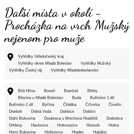
Další místa v okolí -
Procházka na vrch Mužský
nejenom pro muže
Vyhlídky Středočeský kraj
Vyhlídky okres Mladá Boleslav
Vyhlídky Mužský
Vyhlídky Český ráj
Vyhlídky Mladoboleslavsko
Bílá Hlína
Boseň
Branžež
Břehy
Březina u Mladé Boleslavi
Buda
Buřínsko 1.díl
Buřínsko 2.díl
Býčina
Čihátka
Čížovka
Čtveřín
Dneboh
Dobrá Voda
Dobšice
Dobšín
Dolní Bukovina
Doubrava u Mnichova Hradiště
Drahotice
Drhleny
Havlovice
Hněvousice
Honsob
Horka
Horní Bukovina
Hoškovice
Hradec
Hubálov