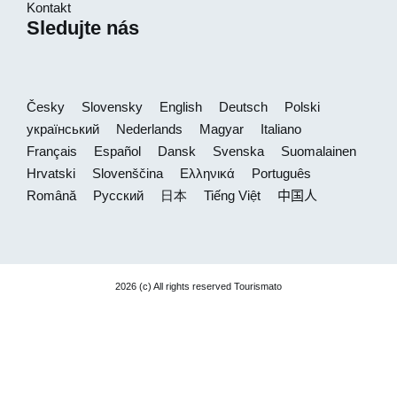
Kontakt
Sledujte nás
Česky
Slovensky
English
Deutsch
Polski
український
Nederlands
Magyar
Italiano
Français
Español
Dansk
Svenska
Suomalainen
Hrvatski
Slovenščina
Ελληνικά
Português
Română
Русский
日本
Tiếng Việt
中国人
2026 (c) All rights reserved Tourismato