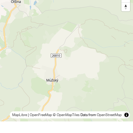
MapLibre
|
OpenFreeMap
© OpenMapTiles
Data from
OpenStreetMap