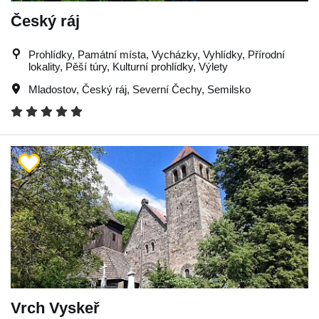
Český ráj
Prohlídky, Památní místa, Vycházky, Vyhlídky, Přírodní
lokality, Pěší túry, Kulturní prohlídky, Výlety
Mladostov
,
Český ráj
,
Severní Čechy
,
Semilsko
Vrch Vyskeř