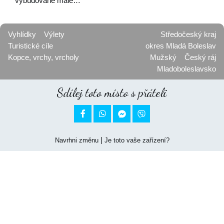
vybudované malé…
Vyhlídky
Výlety
Středočeský kraj
Turistické cíle
okres Mladá Boleslav
Kopce, vrchy, vrcholy
Mužský
Český ráj
Mladoboleslavsko
Sdílej toto místo s přáteli


|
Navrhni změnu
Je toto vaše zařízení?