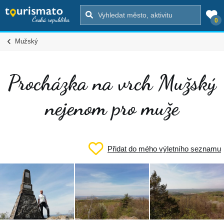
0
Mužský
Procházka na vrch Mužský
nejenom pro muže
Přidat do mého výletního seznamu