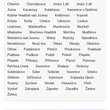
Chlumín
Chocnějovice
Jirsko 1.díl
Jirsko 2.díl
Jivina
Kacanovy
Kadeřavec
Kamenice u Dobšína
Klášter Hradiště nad Jizerou
Kněžmost
Koprník
Koryta
Kruhy
Lhotice
Litkovice
Loukov
Loukovec
Malobratřice
Maníkovice
Meziluží
Mladostov
Mnichovo Hradiště
Močítka
Modřišice
Mohelnice nad Jizerou
Mokrý
Mužský
Násedlnice
Neveklovice
Nová Ves
Obora
Obruby
Olešnice
Olšina
Padařovice
Pěnčín
Ploukonice
Poddoubí
Podhora
Podkost
Podolí
Pohoří
Přepeře
Přepeře
Příhrazy
Příšovice
Ptýrov
Ptýrovec
Rytířova Lhota
Sezemice
Skalany
Skokovy
Soběslavice
Solec
Soleček
Sovenice
Srbsko
Střehom
Střížovice
Suhrovice
Svijanský Újezd
Svijany
Sychrov
Veselá
Vitanovice
Všeň
Vyskeř
Zakopaná
Zápudov
Zásadka
Žantov
Žehrov