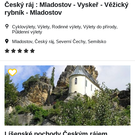
Český ráj : Mladostov - Vyskeř - Věžický
rybník - Mladostov
Cyklovýlety, Výlety, Rodinné výlety, Výlety do přírody,
Půldenní výlety
Mladostov
,
Český ráj
,
Severní Čechy
,
Semilsko
Líšenské pochody Českým rájem