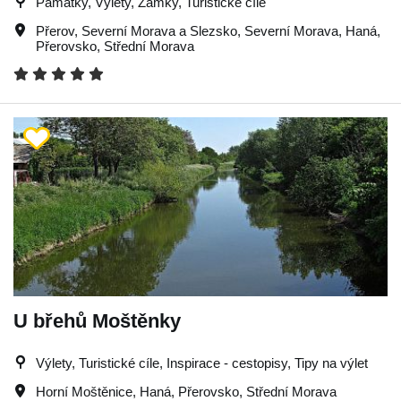
Památky, Výlety, Zámky, Turistické cíle
Přerov
,
Severní Morava a Slezsko
,
Severní Morava
,
Haná
,
Přerovsko
,
Střední Morava
U břehů Moštěnky
Výlety, Turistické cíle, Inspirace - cestopisy, Tipy na výlet
Horní Moštěnice
,
Haná
,
Přerovsko
,
Střední Morava