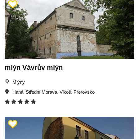
mlýn Vávrův mlýn
Mlýny
Haná
,
Střední Morava
,
Vlkoš
,
Přerovsko