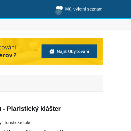
Můj výletní seznam
0
tování
Najít Ubytování
erov ?
- Piaristický klášter
, Turistické cíle