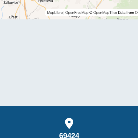
MapLibre
|
OpenFreeMap
© OpenMapTiles
Data from
O
69424