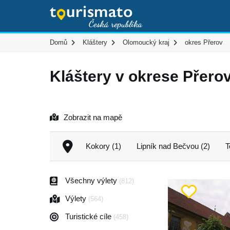
Domů
Kláštery
Olomoucký kraj
okres Přerov
Kláštery v okrese Přero
Zobrazit na mapě
Kokory (1)
Lipník nad Bečvou (2)
T
Všechny výlety
(812)
Výlety
(564)
Turistické cíle
(458)