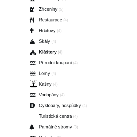
Zříceniny
(5)
Restaurace
(4)
Hřbitovy
(4)
Skály
(4)
Kláštery
(4)
Přírodní koupání
(4)
Lomy
(4)
Kašny
(4)
Vodopády
(4)
Cyklobary, hospůdky
(4)
Turistická centra
(4)
Památné stromy
(3)