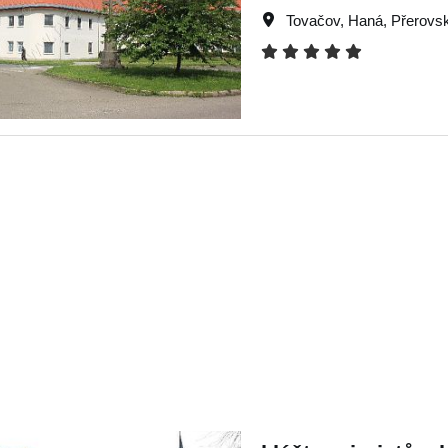
Tovačov
,
Haná
,
Přerovs