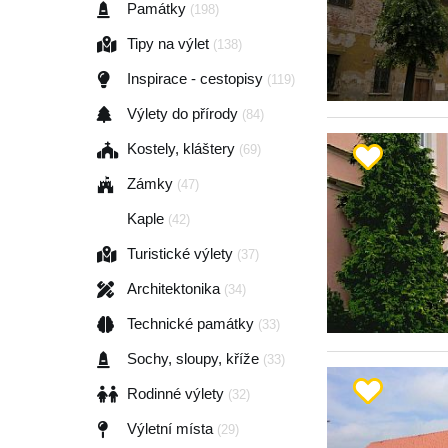
Památky
(198)
Tipy na výlet
(138)
Inspirace - cestopisy
(119)
Výlety do přírody
(84)
Kostely, kláštery
(69)
Zámky
(47)
Kaple
(42)
Turistické výlety
(37)
Architektonika
(34)
Technické památky
(33)
Sochy, sloupy, kříže
(33)
Rodinné výlety
(32)
Výletní místa
(29)