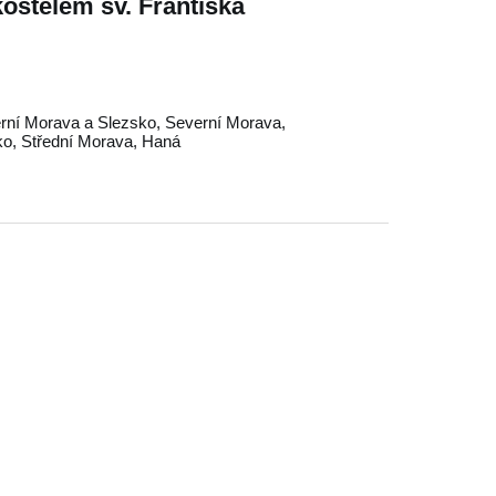
 kostelem sv. Františka
rní Morava a Slezsko
,
Severní Morava
,
ko
,
Střední Morava
,
Haná