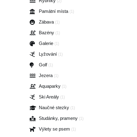
Rybníky
(2)
Památní místa
(1)
Zábava
(1)
Bazény
(1)
Galerie
(1)
Lyžování
(1)
Golf
(1)
Jezera
(1)
Aquaparky
(1)
Ski Areály
(1)
Naučné stezky
(1)
Studánky, prameny
(1)
Výlety se psem
(1)