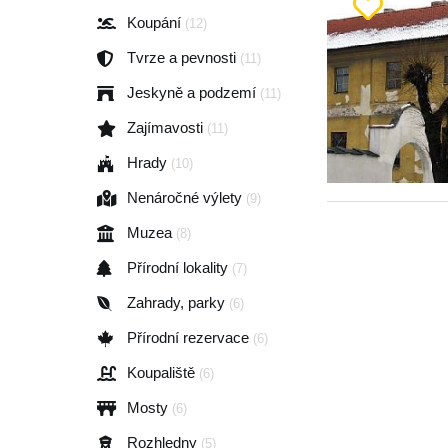
Koupání
(12)
Tvrze a pevnosti
(11)
Jeskyně a podzemí
(11)
Zajímavosti
(11)
Hrady
(10)
Nenáročné výlety
(9)
Muzea
(8)
Přírodní lokality
(7)
Zahrady, parky
(6)
Přírodní rezervace
(6)
Koupaliště
(6)
Mosty
(6)
Rozhledny
(5)