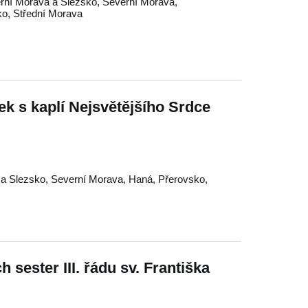
rní Morava a Slezsko
,
Severní Morava
,
ko
,
Střední Morava
ek s kaplí Nejsvětějšího Srdce
 a Slezsko
,
Severní Morava
,
Haná
,
Přerovsko
,
 sester III. řádu sv. Františka