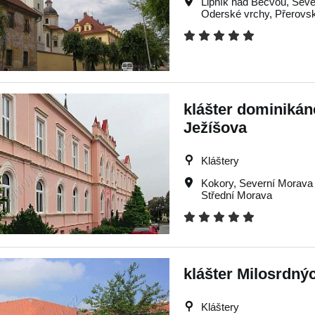
Lipník nad Bečvou
,
Seve
Oderské vrchy
,
Přerovs
klášter dominikán
Ježíšova
Kláštery
Kokory
,
Severní Morava
Střední Morava
klášter Milosrdných
Kláštery