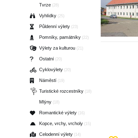
Tvrze
(28)
Vyhlídky
(25)
Půldenní výlety
(23)
Pomníky, památníky
(22)
Výlety za kulturou
(21)
Ostatní
(20)
Cyklovýlety
(20)
Náměstí
(19)
Turistické rozcestníky
(18)
Mlýny
(18)
Romantické výlety
(16)
Kopce, vrchy, vrcholy
(15)
Celodenní výlety
(14)