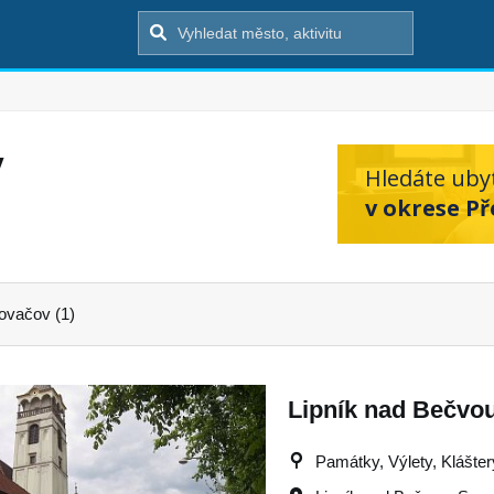
v
Hledáte uby
v okrese Př
ovačov (1)
Lipník nad Bečvou 
Památky, Výlety, Kláštery