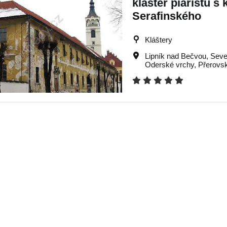
klášter piaristů s
Serafinského
Kláštery
Lipník nad Bečvou
,
Seve
Oderské vrchy
,
Přerovs