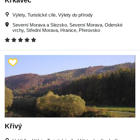
Krkavec
Výlety, Turistické cíle, Výlety do přírody
Severní Morava a Slezsko
,
Severní Morava
,
Oderské
vrchy
,
Střední Morava
,
Hranice
,
Přerovsko
Křivý