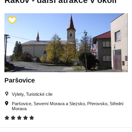
Rakov - další atrakce v okolí
Paršovice
Výlety, Turistické cíle
Paršovice
,
Severní Morava a Slezsko
,
Přerovsko
,
Střední
Morava