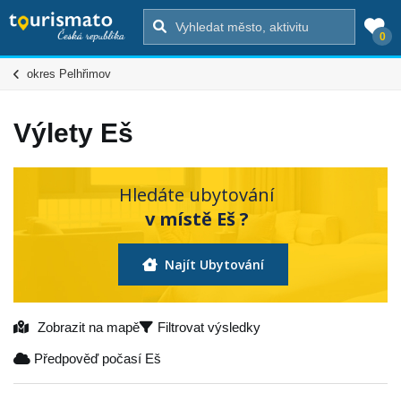
0
okres Pelhřimov
Výlety Eš
Hledáte ubytování
v místě Eš ?
Najít Ubytování
Zobrazit na mapě
Filtrovat výsledky
Předpověď počasí Eš