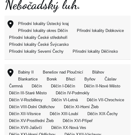
Nebočadský luh.
Přírodní lokality Ústecký kraj
Přírodní lokality okres Děčín
Přírodní lokality Dobkovice
Přírodní lokality České středohoří
Přírodní lokality České Švýcarsko
Přírodní lokality Severní Čechy
Přírodní lokality Děčínsko
Babiny II
Benešov nad Ploučnicí
Bláhov
Blankartice
Borek
Březí
Byňov
Čáslav
Čermná
Děčín
Děčín I-Děčín
Děčín II-Nové Město
Děčín III-Staré Město
Děčín IV-Podmokly
Děčín V-Rozbělesy
Děčín VI-Letná
Děčín VII-Chrochvice
Děčín VIII-Dolní Oldřichov
Děčín XI-Horní Žleb
Děčín XII-Vilsnice
Děčín XIII-Loubí
Děčín XIX-Čechy
Děčín XV-Prostřední Žleb
Děčín XVI-Přípeř
Děčín XVII-Jalůvčí
Děčín XX-Nová Ves
Děčín XXI-Horní Oldřichov
Děčín XXII-Václavov