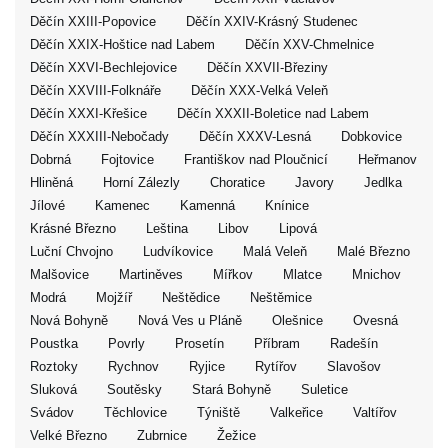
Děčín XXIII-Popovice
Děčín XXIV-Krásný Studenec
Děčín XXIX-Hoštice nad Labem
Děčín XXV-Chmelnice
Děčín XXVI-Bechlejovice
Děčín XXVII-Březiny
Děčín XXVIII-Folknáře
Děčín XXX-Velká Veleň
Děčín XXXI-Křešice
Děčín XXXII-Boletice nad Labem
Děčín XXXIII-Nebočady
Děčín XXXV-Lesná
Dobkovice
Dobrná
Fojtovice
Františkov nad Ploučnicí
Heřmanov
Hliněná
Horní Zálezly
Choratice
Javory
Jedlka
Jílové
Kamenec
Kamenná
Knínice
Krásné Březno
Leština
Libov
Lipová
Luční Chvojno
Ludvíkovice
Malá Veleň
Malé Březno
Malšovice
Martiněves
Mířkov
Mlatce
Mnichov
Modrá
Mojžíř
Neštědice
Neštěmice
Nová Bohyně
Nová Ves u Pláně
Olešnice
Ovesná
Poustka
Povrly
Prosetín
Příbram
Radešín
Roztoky
Rychnov
Ryjice
Rytířov
Slavošov
Sluková
Soutěsky
Stará Bohyně
Suletice
Svádov
Těchlovice
Týniště
Valkeřice
Valtířov
Velké Březno
Zubrnice
Žežice