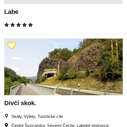
Labe
Dívčí skok.
Skály, Výlety, Turistické cíle
České Švýcarsko
,
Severní Čechy
,
Labské pískovce
,