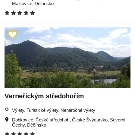
Malšovice
,
Děčínsko
Verneřickým středohořím
Výlety, Turistické výlety, Nenáročné výlety
Dobkovice
,
České středohoří
,
České Švýcarsko
,
Severní
Čechy
,
Děčínsko