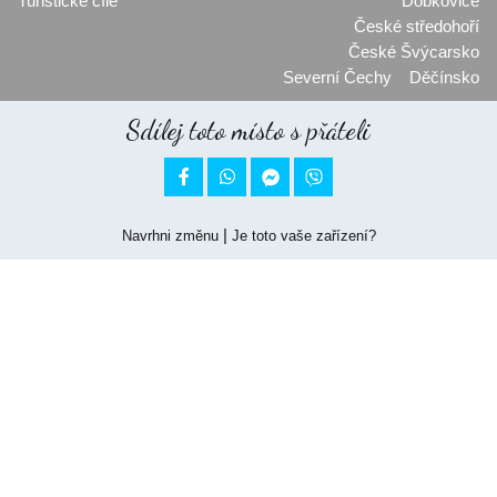
Turistické cíle
Dobkovice
České středohoří
České Švýcarsko
Severní Čechy
Děčínsko
Sdílej toto místo s přáteli


|
Navrhni změnu
Je toto vaše zařízení?