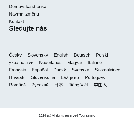
Domovská stránka
Navrhni změnu
Kontakt
Sledujte nás
Česky
Slovensky
English
Deutsch
Polski
український
Nederlands
Magyar
Italiano
Français
Español
Dansk
Svenska
Suomalainen
Hrvatski
Slovenščina
Ελληνικά
Português
Română
Русский
日本
Tiếng Việt
中国人
2026 (c) All rights reserved Tourismato