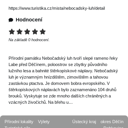
https://www.turistika.cz/mista/nebocadsky-luh/detail
Hodnocení
Na základě
0
hodnocení.
Přírodní památku Nebočadský luh tvoří slepé rameno řeky
Labe před Děčínem, poloostrov se zbytky původního
lužního lesa a bahnité štěrkopískové náplavy. Nebočadský
luh je významným hnízdištěm, zimovištěm a tahovou
zastávkou ptactva. Je domovem bobra evropského. V
štěrkopískových náplavách bylo zaznamenáno 104 druhů
brouků. Vyskytuje se zde mnoho dalších chráněných a
vzácných živočichů. Na břehu u…
Přírodní lokality
Výlety
Ústecký kraj
okres Děčín