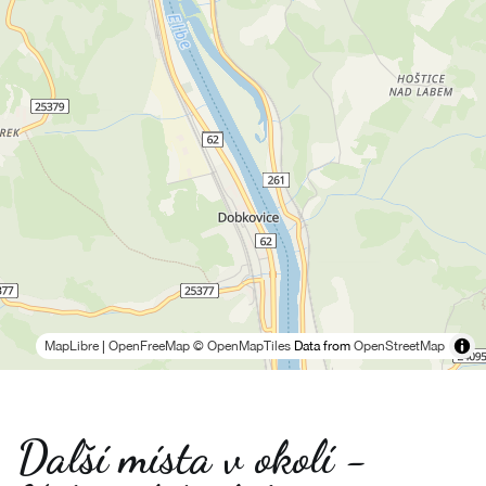
MapLibre
|
OpenFreeMap
© OpenMapTiles
Data from
OpenStreetMap
Další místa v okolí -