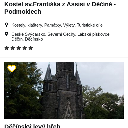
Kostel sv.Františka z Assisi v Děčíně -
Podmoklech
Kostely, kláštery, Památky, Výlety, Turistické cíle
České Švýcarsko
,
Severní Čechy
,
Labské pískovce
,
Děčín
,
Děčínsko
Děčínský levý břeh