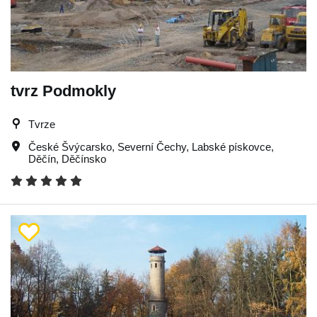
tvrz Podmokly
Tvrze
České Švýcarsko
,
Severní Čechy
,
Labské pískovce
,
Děčín
,
Děčínsko