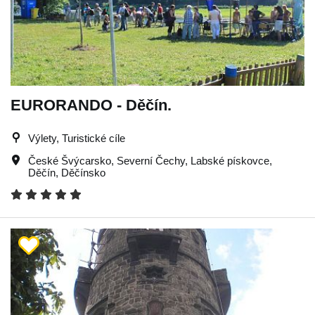
EURORANDO - Děčín.
Výlety, Turistické cíle
České Švýcarsko
,
Severní Čechy
,
Labské pískovce
,
Děčín
,
Děčínsko