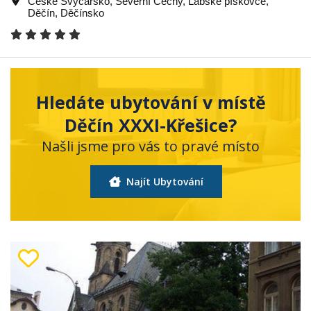
České Švýcarsko
,
Severní Čechy
,
Labské pískovce
,
Děčín
,
Děčínsko
Hledáte ubytování v místě
Děčín XXXI-Křešice?
Našli jsme pro vás to pravé místo
Najít Ubytování