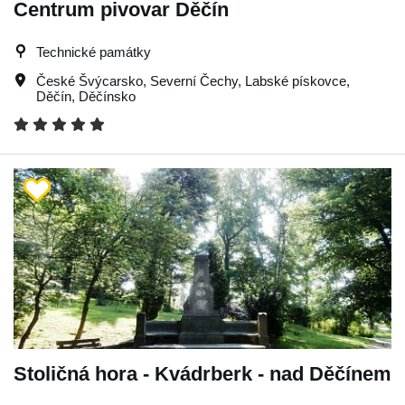
Centrum pivovar Děčín
Technické památky
České Švýcarsko
,
Severní Čechy
,
Labské pískovce
,
Děčín
,
Děčínsko
Stoličná hora - Kvádrberk - nad Děčínem