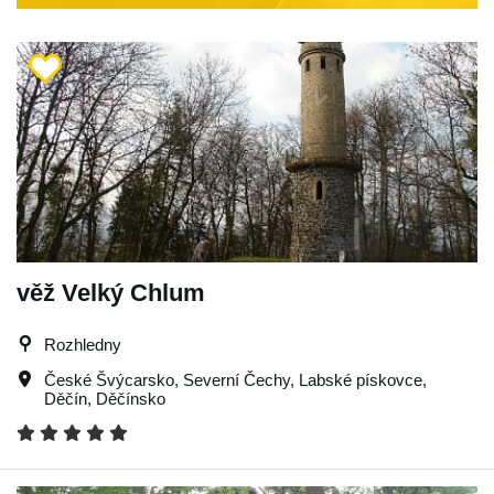
věž Velký Chlum
Rozhledny
České Švýcarsko
,
Severní Čechy
,
Labské pískovce
,
Děčín
,
Děčínsko