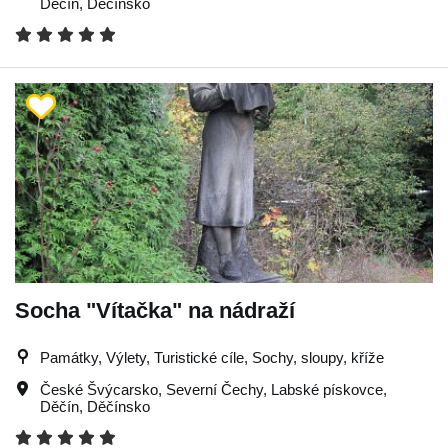
Děčín
,
Děčínsko
Socha "Vítačka" na nádraží
Památky, Výlety, Turistické cíle, Sochy, sloupy, kříže
České Švýcarsko
,
Severní Čechy
,
Labské pískovce
,
Děčín
,
Děčínsko