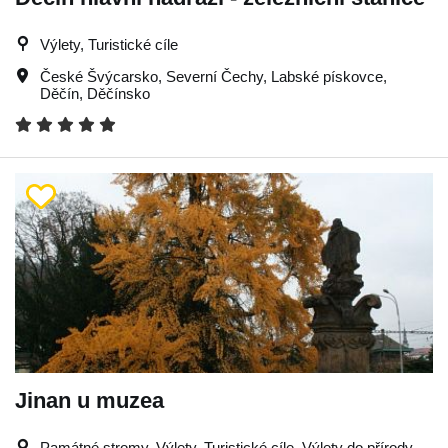
Výlety, Turistické cíle
České Švýcarsko
,
Severní Čechy
,
Labské pískovce
,
Děčín
,
Děčínsko
Jinan u muzea
Památné stromy, Výlety, Turistické cíle, Výlety do přírody