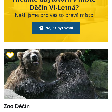
Děčín VI-Letná?
Našli jsme pro vás to pravé místo
Najít Ubytování
Zoo Děčín