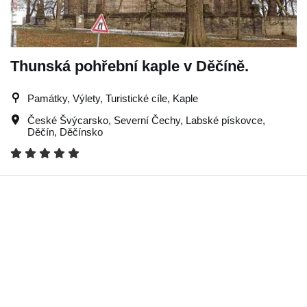
Thunská pohřební kaple v Děčíně.
Památky, Výlety, Turistické cíle, Kaple
České Švýcarsko
,
Severní Čechy
,
Labské pískovce
,
Děčín
,
Děčínsko