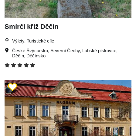
Smírčí kříž Děčín
Výlety, Turistické cíle
České Švýcarsko
,
Severní Čechy
,
Labské pískovce
,
Děčín
,
Děčínsko