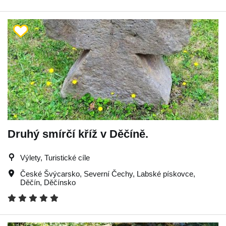
Druhý smírčí kříž v Děčíně.
Výlety, Turistické cíle
České Švýcarsko
,
Severní Čechy
,
Labské pískovce
,
Děčín
,
Děčínsko