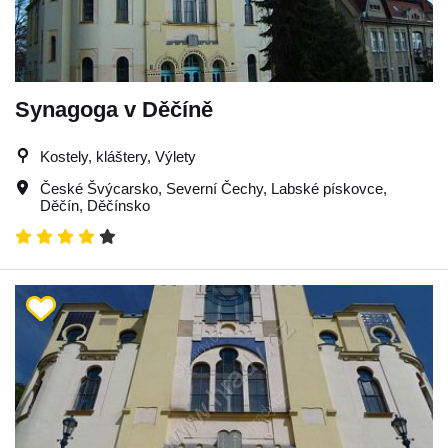
Synagoga v Děčíně
Kostely, kláštery, Výlety
České Švýcarsko
,
Severní Čechy
,
Labské pískovce
,
Děčín
,
Děčínsko