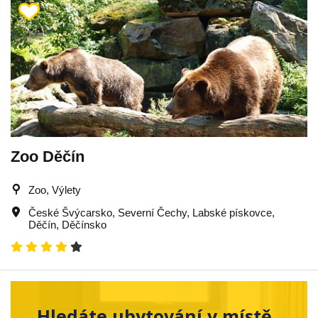
Zoo Děčín
Zoo, Výlety
České Švýcarsko
,
Severní Čechy
,
Labské pískovce
,
Děčín
,
Děčínsko
Hledáte ubytování v místě