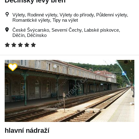
Děčínský levý břeh
Výlety, Rodinné výlety, Výlety do přírody, Půldenní výlety,
Romantické výlety, Tipy na výlet
České Švýcarsko
,
Severní Čechy
,
Labské pískovce
,
Děčín
,
Děčínsko
hlavní nádraží