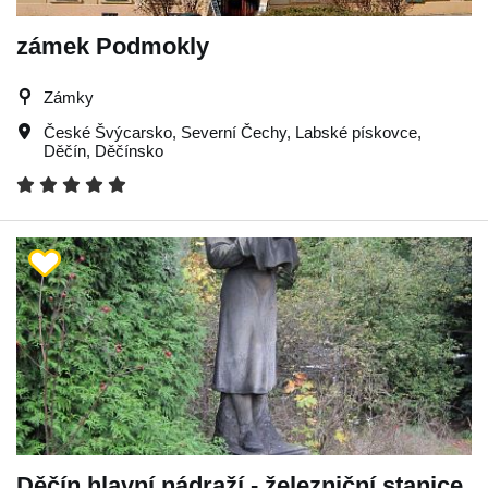
zámek Podmokly
Zámky
České Švýcarsko
,
Severní Čechy
,
Labské pískovce
,
Děčín
,
Děčínsko
Děčín hlavní nádraží - železniční stanice