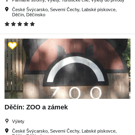
České Švýcarsko
,
Severní Čechy
,
Labské pískovce
,
Děčín
,
Děčínsko
Děčín: ZOO a zámek
Výlety
České Švýcarsko
,
Severní Čechy
,
Labské pískovce
,