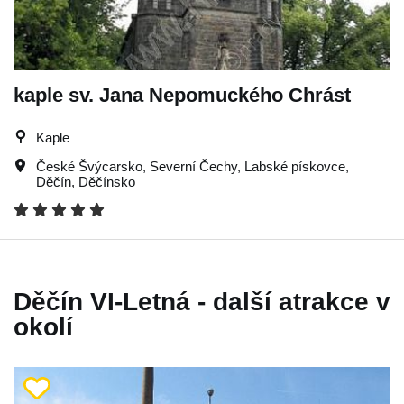
kaple sv. Jana Nepomuckého Chrást
Kaple
České Švýcarsko
,
Severní Čechy
,
Labské pískovce
,
Děčín
,
Děčínsko
Děčín VI-Letná - další atrakce v
okolí