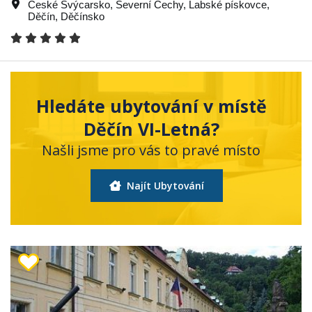
České Švýcarsko
,
Severní Čechy
,
Labské pískovce
,
Děčín
,
Děčínsko
Hledáte ubytování v místě
Děčín VI-Letná?
Našli jsme pro vás to pravé místo
Najít Ubytování