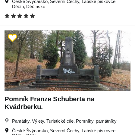
České Švýcarsko
,
Severní Čechy
,
Labské pískovce
,
Děčín
,
Děčínsko
Pomník Franze Schuberta na
Kvádrberku.
Památky, Výlety, Turistické cíle, Pomníky, památníky
České Švýcarsko
,
Severní Čechy
,
Labské pískovce
,