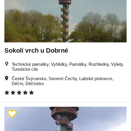
Sokolí vrch u Dobrné
Technické památky, Vyhlídky, Památky, Rozhledny, Výlety,
Turistické cíle
České Švýcarsko
,
Severní Čechy
,
Labské pískovce
,
Děčín
,
Děčínsko