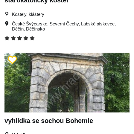
starokatolický kostel
Kostely, kláštery
České Švýcarsko
,
Severní Čechy
,
Labské pískovce
,
Děčín
,
Děčínsko
vyhlídka se sochou Bohemie