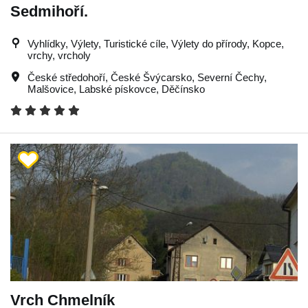
Sedmihoří.
Vyhlídky, Výlety, Turistické cíle, Výlety do přírody, Kopce,
vrchy, vrcholy
České středohoří
,
České Švýcarsko
,
Severní Čechy
,
Malšovice
,
Labské pískovce
,
Děčínsko
Vrch Chmelník