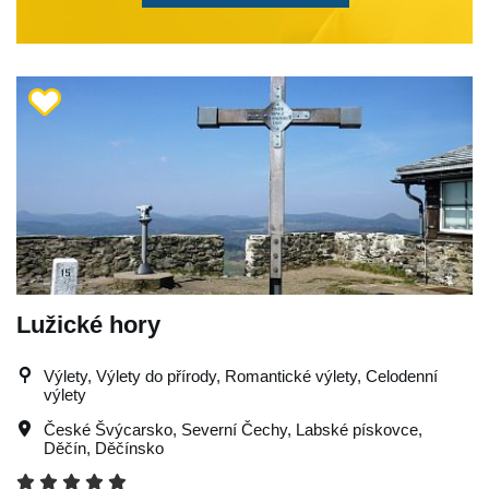
Lužické hory
Výlety, Výlety do přírody, Romantické výlety, Celodenní
výlety
České Švýcarsko
,
Severní Čechy
,
Labské pískovce
,
Děčín
,
Děčínsko