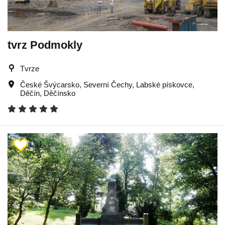
tvrz Podmokly
Tvrze
České Švýcarsko
,
Severní Čechy
,
Labské pískovce
,
Děčín
,
Děčínsko