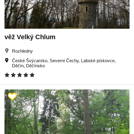
věž Velký Chlum
Rozhledny
České Švýcarsko
,
Severní Čechy
,
Labské pískovce
,
Děčín
,
Děčínsko