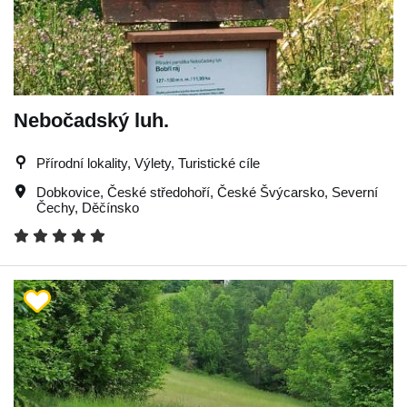
Nebočadský luh.
Přírodní lokality, Výlety, Turistické cíle
Dobkovice
,
České středohoří
,
České Švýcarsko
,
Severní
Čechy
,
Děčínsko