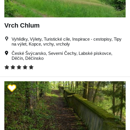
Vrch Chlum
Vyhlídky, Výlety, Turistické cíle, Inspirace - cestopisy, Tipy
na výlet, Kopce, vrchy, vrcholy
České Švýcarsko
,
Severní Čechy
,
Labské pískovce
,
Děčín
,
Děčínsko