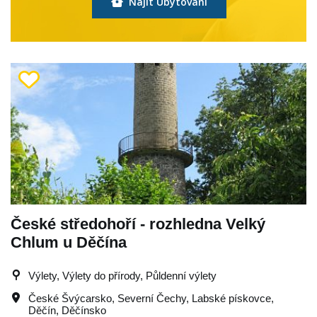
Najít Ubytování
České středohoří - rozhledna Velký
Chlum u Děčína
Výlety, Výlety do přírody, Půldenní výlety
České Švýcarsko
,
Severní Čechy
,
Labské pískovce
,
Děčín
,
Děčínsko