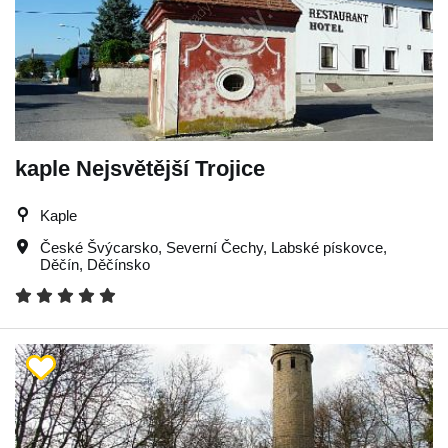
kaple Nejsvětější Trojice
Kaple
České Švýcarsko
,
Severní Čechy
,
Labské pískovce
,
Děčín
,
Děčínsko