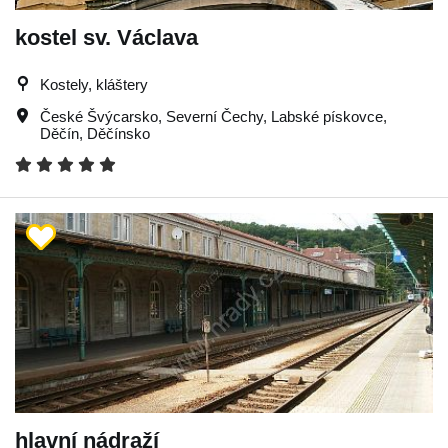
kostel sv. Václava
Kostely, kláštery
České Švýcarsko
,
Severní Čechy
,
Labské pískovce
,
Děčín
,
Děčínsko
hlavní nádraží