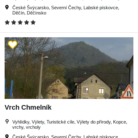
České Švýcarsko
,
Severní Čechy
,
Labské pískovce
,
Děčín
,
Děčínsko
Vrch Chmelník
Vyhlídky, Výlety, Turistické cíle, Výlety do přírody, Kopce,
vrchy, vrcholy
České Švýcarsko
,
Severní Čechy
,
Labské pískovce
,