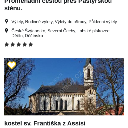
Promenádní cestou přes Pastýřskou
stěnu.
Výlety, Rodinné výlety, Výlety do přírody, Půldenní výlety
České Švýcarsko
,
Severní Čechy
,
Labské pískovce
,
Děčín
,
Děčínsko
kostel sv. Františka z Assisi