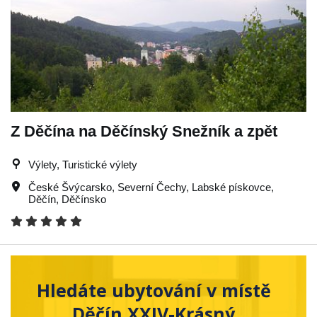
Z Děčína na Děčínský Snežník a zpět
Výlety, Turistické výlety
České Švýcarsko
,
Severní Čechy
,
Labské pískovce
,
Děčín
,
Děčínsko
Hledáte ubytování v místě
Děčín XXIV-Krásný