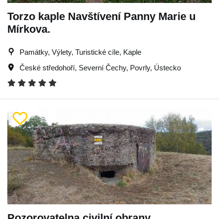
Torzo kaple Navštívení Panny Marie u
Mírkova.
Památky, Výlety, Turistické cíle, Kaple
České středohoří
,
Severní Čechy
,
Povrly
,
Ústecko
Pozorovatelna civilní obrany.