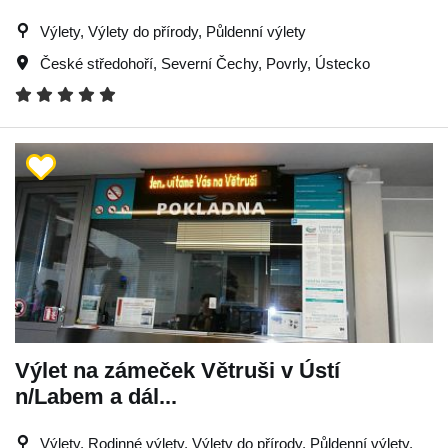
Výlety, Výlety do přírody, Půldenní výlety
České středohoří
,
Severní Čechy
,
Povrly
,
Ústecko
Výlet na zámeček Větruši v Ústí
n/Labem a dál...
Výlety, Rodinné výlety, Výlety do přírody, Půldenní výlety,