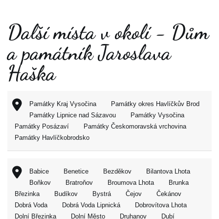
Další místa v okolí - Dům
a památník Jaroslava
Haška
Památky Kraj Vysočina
Památky okres Havlíčkův Brod
Památky Lipnice nad Sázavou
Památky Vysočina
Památky Posázaví
Památky Českomoravská vrchovina
Památky Havlíčkobrodsko
Babice
Benetice
Bezděkov
Bilantova Lhota
Boňkov
Bratroňov
Broumova Lhota
Brunka
Březinka
Budíkov
Bystrá
Čejov
Čekánov
Dobrá Voda
Dobrá Voda Lipnická
Dobrovítova Lhota
Dolní Březinka
Dolní Město
Druhanov
Dubí