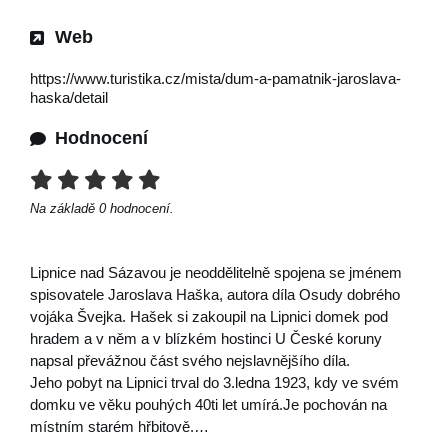
Web
https://www.turistika.cz/mista/dum-a-pamatnik-jaroslava-
haska/detail
Hodnocení
Na základě
0
hodnocení.
Lipnice nad Sázavou je neoddělitelně spojena se jménem
spisovatele Jaroslava Haška, autora díla Osudy dobrého
vojáka Švejka. Hašek si zakoupil na Lipnici domek pod
hradem a v něm a v blízkém hostinci U České koruny
napsal převážnou část svého nejslavnějšího díla.
Jeho pobyt na Lipnici trval do 3.ledna 1923, kdy ve svém
domku ve věku pouhých 40ti let umírá.Je pochován na
místním starém hřbitově.…