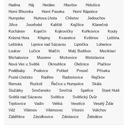
Hadina
Háj
Herálec
Hlavňov
Holušice
Horní Březinka
Horní Paseka
Horní Rápotice
Humpolec
Hurtova Lhota
Chlistov
Jedouchov
Jiřice
Josefodol
Kaliště
Kejžlice
Klanečná
Kochánov
Koječín
Kojkovičky
Koňkovice
Kouty
Krásná Hora
Křepiny
Kvasetice
Květinov
Leština
Leštinka
Lipnice nad Sázavou
Lipnička
Lohenice
Loukov
Lučice
Malčín
Malý Budíkov
Meziklasí
Michalovice
Mozerov
Mrzkovice
Mstislavice
Nová Ves u Světlé
Okrouhlice
Olešnice
Plačkov
Poděbaby
Podivice
Pohled
Proseč
Příseka
Pusté Lhotsko
Radňov
Radostovice
Rejčkov
Remuta
Rozkoš
Řečice u Humpolce
Skála
Služátky
Smrčensko
Smrčná
Speřice
Staré Hutě
Světlá nad Sázavou
Světlice
Světlický Dvůr
Trpišovice
Vadín
Veliká
Veselice
Veselý Žďár
Věž
Vilémov
Vilémovec
Vítonín
Volichov
Záběhlice
Závidkovice
Zdislavice
Žebrákov