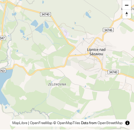
MapLibre
|
OpenFreeMap
© OpenMapTiles
Data from
OpenStreetMap