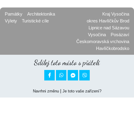
Památky
Architektonika
Kraj Vysočina
Výlety
Turistické cíle
okres Havlíčkův Brod
Lipnice nad Sázavou
Vysočina
Posázaví
Českomoravská vrchovina
Havlíčkobrodsko
Sdílej toto místo s přáteli


|
Navrhni změnu
Je toto vaše zařízení?