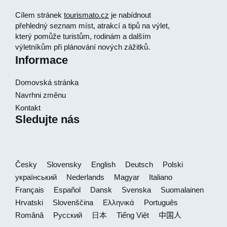
Cílem stránek
tourismato.cz
je nabídnout
přehledný seznam míst, atrakcí a tipů na výlet,
který pomůže turistům, rodinám a dalším
výletníkům při plánování nových zážitků.
Informace
Domovská stránka
Navrhni změnu
Kontakt
Sledujte nás
Česky
Slovensky
English
Deutsch
Polski
український
Nederlands
Magyar
Italiano
Français
Español
Dansk
Svenska
Suomalainen
Hrvatski
Slovenščina
Ελληνικά
Português
Română
Русский
日本
Tiếng Việt
中国人