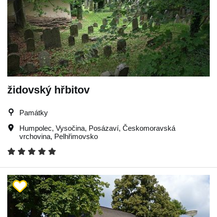
židovský hřbitov
Památky
Humpolec
,
Vysočina
,
Posázaví
,
Českomoravská
vrchovina
,
Pelhřimovsko