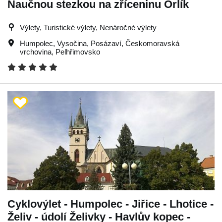
Naučnou stezkou na zříceninu Orlík
Výlety, Turistické výlety, Nenáročné výlety
Humpolec
,
Vysočina
,
Posázaví
,
Českomoravská
vrchovina
,
Pelhřimovsko
Cyklovýlet - Humpolec - Jiřice - Lhotice -
Želiv - údolí Želivky - Havlův kopec -