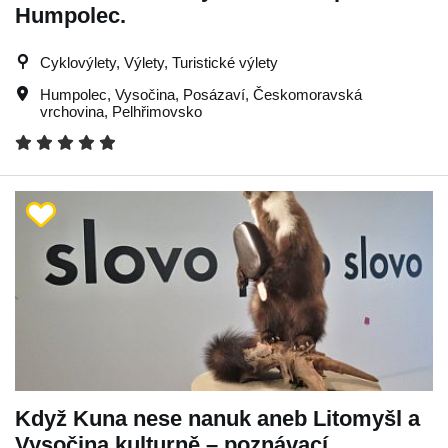
Humpolec.
Cyklovýlety, Výlety, Turistické výlety
Humpolec
,
Vysočina
,
Posázaví
,
Českomoravská
vrchovina
,
Pelhřimovsko
Když Kuna nese nanuk aneb Litomyšl a
Vysočina kulturně – poznávací