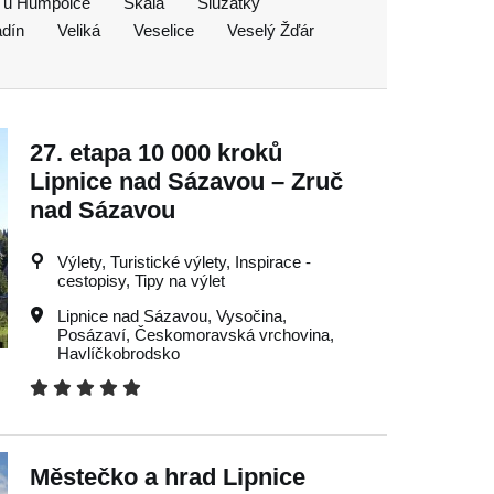
 u Humpolce
Skála
Služátky
dín
Veliká
Veselice
Veselý Žďár
27. etapa 10 000 kroků
Lipnice nad Sázavou – Zruč
nad Sázavou
Výlety, Turistické výlety, Inspirace -
cestopisy, Tipy na výlet
Lipnice nad Sázavou
,
Vysočina
,
Posázaví
,
Českomoravská vrchovina
,
Havlíčkobrodsko
Městečko a hrad Lipnice