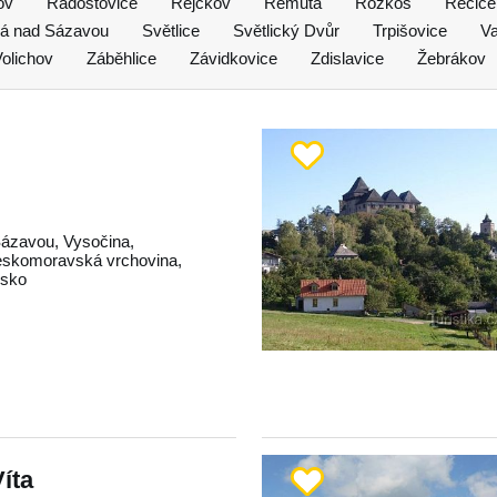
ov
Radostovice
Rejčkov
Remuta
Rozkoš
Řečice
lá nad Sázavou
Světlice
Světlický Dvůr
Trpišovice
Va
olichov
Záběhlice
Závidkovice
Zdislavice
Žebrákov
Sázavou
,
Vysočina
,
skomoravská vrchovina
,
dsko
Víta