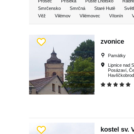
Proseč
Příseka
Pusté Lhotsko
Radň
Smrčensko
Smrčná
Staré Hutě
Svět
Věž
Vilémov
Vilémovec
Vítonín
V
zvonice
Památky
Lipnice nad 
Posázaví
,
Če
Havlíčkobro
kostel sv. 