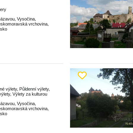
tery
Sázavou
,
Vysočina
,
skomoravská vrchovina
,
dsko
né výlety, Půldenní výlety,
lety, Výlety za kulturou
Sázavou
,
Vysočina
,
skomoravská vrchovina
,
dsko