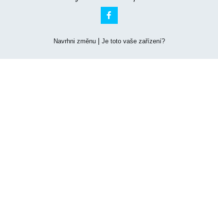

|
Navrhni změnu
Je toto vaše zařízení?