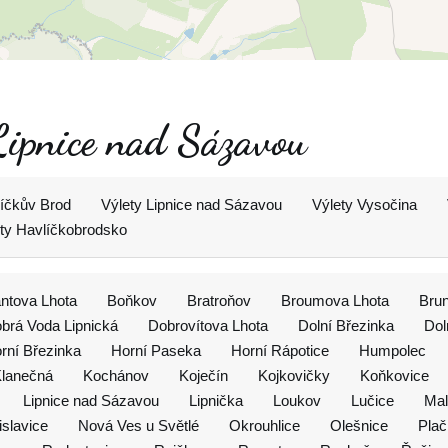
 Lipnice nad Sázavou
líčkův Brod
Výlety Lipnice nad Sázavou
Výlety Vysočina
ty Havlíčkobrodsko
antova Lhota
Boňkov
Bratroňov
Broumova Lhota
Bru
brá Voda Lipnická
Dobrovítova Lhota
Dolní Březinka
Dol
rní Březinka
Horní Paseka
Horní Rápotice
Humpolec
lanečná
Kochánov
Koječín
Kojkovičky
Koňkovice
Lipnice nad Sázavou
Lipnička
Loukov
Lučice
Mal
islavice
Nová Ves u Světlé
Okrouhlice
Olešnice
Pla