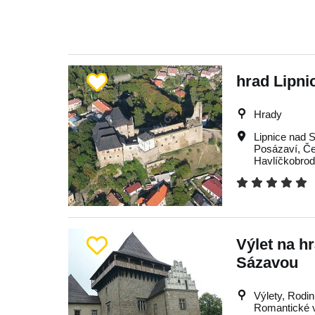
hrad Lipni
Hrady
Lipnice nad 
Posázaví
,
Če
Havlíčkobro
Výlet na h
Sázavou
Výlety, Rodin
Romantické vý