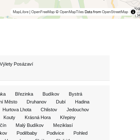
MapLibre
|
OpenFreeMap
© OpenMapTiles
Data from
OpenStreetMap
Výlety Posázaví
nka
Březinka
Budíkov
Bystrá
ní Město
Druhanov
Dubí
Hadina
Hurtova Lhota
Chlistov
Jedouchov
Kouty
Krásná Hora
Křepiny
čín
Malý Budíkov
Meziklasí
čkov
Poděbaby
Podivice
Pohled