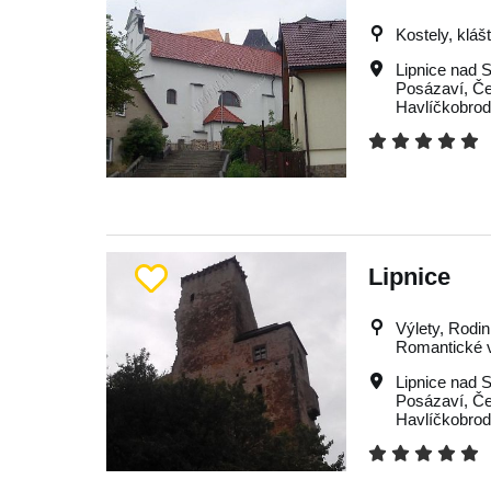
Kostely, kláš
Lipnice nad 
Posázaví
,
Če
Havlíčkobro
Lipnice
Výlety, Rodin
Romantické vý
Lipnice nad 
Posázaví
,
Če
Havlíčkobro