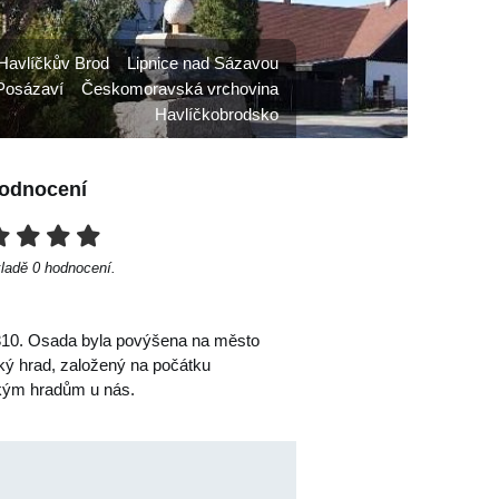
Havlíčkův Brod
Lipnice nad Sázavou
Posázaví
Českomoravská vrchovina
Havlíčkobrodsko
odnocení
kladě
0
hodnocení.
 1310. Osada byla povýšena na město
cký hrad, založený na počátku
ckým hradům u nás.