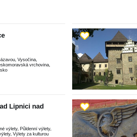
ce
Sázavou
,
Vysočina
,
skomoravská vrchovina
,
dsko
rad Lipnici nad
né výlety, Půldenní výlety,
lety, Výlety za kulturou