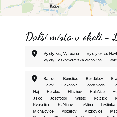
Další místa v okolí -
Výlety Kraj Vysočina
Výlety okres Hav
Výlety Českomoravská vrchovina
Výle
Babice
Benetice
Bezděkov
Bil
Čejov
Čekánov
Dobrá Voda
Do
Háj
Herálec
Hlavňov
Holušice
Ho
Jiřice
Josefodol
Kaliště
Kejžlice
K
Kvasetice
Květinov
Leština
Leštinka
Michalovice
Mozerov
Mrzkovice
Mst