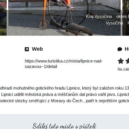
Kraj Vysočina
okres 
Vysočina
Web
H
https://www.turistika.cz/mista/lipnice-nad-
sazavou--1/detail
Na zá
odhradí mohutného gotického hradu Lipnice, který byl založen roku
 Lipnici udělil městská práva a měšťanům dal právo vařit pivo. Lipni
mpolecké stezky směřující z Moravy do Čech , patří k největším goti
Sdílej toto místo s přáteli