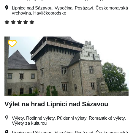
Lipnice nad Sázavou
,
Vysočina
,
Posázaví
,
Českomoravská
vrchovina
,
Havlíčkobrodsko
Výlet na hrad Lipnici nad Sázavou
Výlety, Rodinné výlety, Půldenní výlety, Romantické výlety,
Výlety za kulturou
Lipnice nad Sázavou
,
Vysočina
,
Posázaví
,
Českomoravská