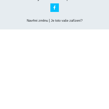

|
Navrhni změnu
Je toto vaše zařízení?