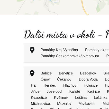
Další místa v okolí -
Památky Kraj Vysočina
Památky okres
Památky Českomoravská vrchovina
P
Babice
Benetice
Bezděkov
Bil
Čejov
Čekánov
Dobrá Voda
Do
Háj
Herálec
Hlavňov
Holušice
Ho
Jiřice
Josefodol
Kaliště
Kejžlice
K
Kvasetice
Květinov
Leština
Leštinka
Michalovice
Mozerov
Mrzkovice
Mst