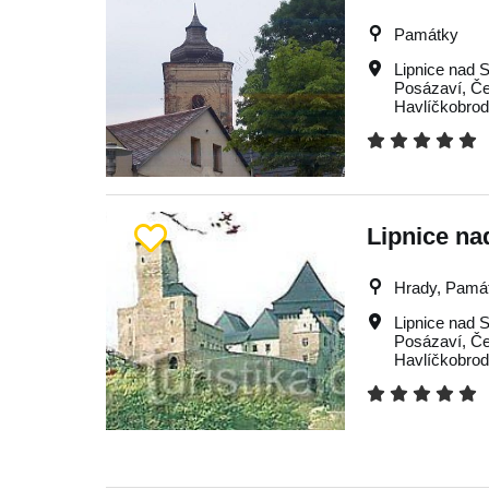
Památky
Lipnice nad 
Posázaví
,
Če
Havlíčkobro
Lipnice n
Hrady, Památk
Lipnice nad 
Posázaví
,
Če
Havlíčkobro