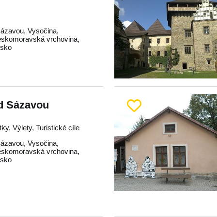
Sázavou
,
Vysočina
,
skomoravská vrchovina
,
dsko
ad Sázavou
y, Výlety, Turistické cíle
Sázavou
,
Vysočina
,
skomoravská vrchovina
,
dsko