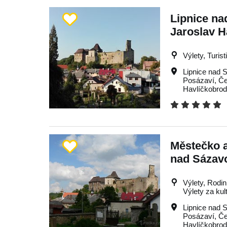
Lipnice na
Jaroslav H
Výlety, Turist
Lipnice nad 
Posázaví
,
Če
Havlíčkobro
Městečko a
nad Sázav
Výlety, Rodin
Výlety za kul
Lipnice nad 
Posázaví
,
Če
Havlíčkobro