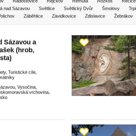
ov
Radostovice
Rejčkov
Remuta
Rozkoš
Řečice
lá nad Sázavou
Světlice
Světlický Dvůr
Šmolovy
Trp
olichov
Záběhlice
Závidkovice
Zdislavice
Žebrákov
d Sázavou a
ašek (hrob,
sta)
ty, Turistické cíle,
mátníky
Sázavou
,
Vysočina
,
skomoravská vrchovina
,
dsko