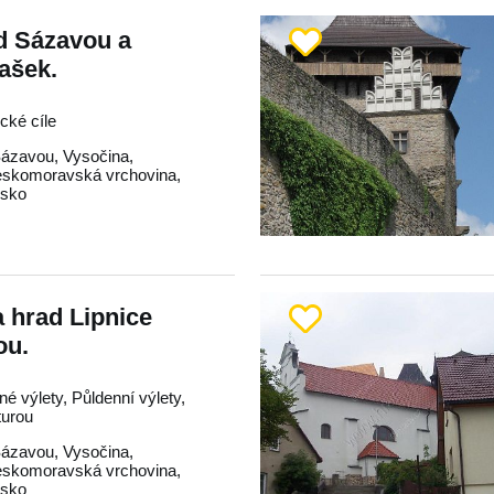
d Sázavou a
ašek.
ické cíle
Sázavou
,
Vysočina
,
skomoravská vrchovina
,
dsko
 hrad Lipnice
ou.
né výlety, Půldenní výlety,
turou
Sázavou
,
Vysočina
,
skomoravská vrchovina
,
dsko