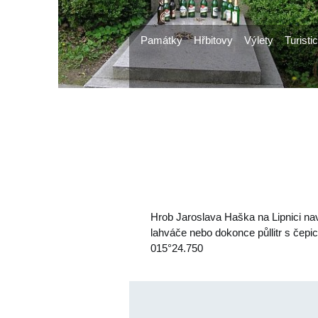
Památky
Hřbitovy
Výlety
Turisti
Hrob Jaroslava Haška na Lipnici na
lahváče nebo dokonce půllitr s čepi
015°24.750