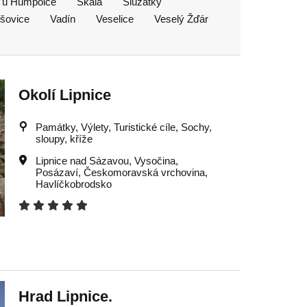
 u Humpolce
Skála
Služátky
išovice
Vadín
Veselice
Veselý Žďár
Okolí Lipnice
Památky, Výlety, Turistické cíle, Sochy,
sloupy, kříže
Lipnice nad Sázavou
,
Vysočina
,
Posázaví
,
Českomoravská vrchovina
,
Havlíčkobrodsko
Hrad Lipnice.