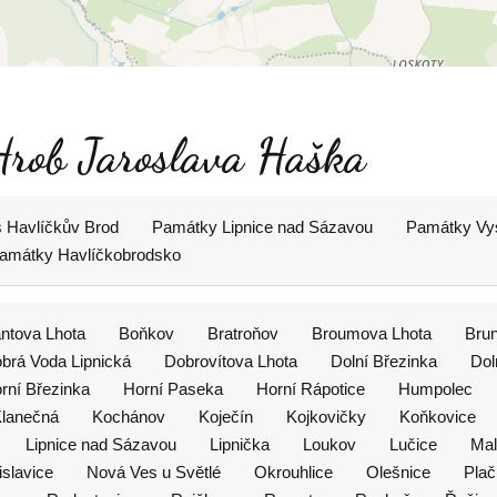
 Hrob Jaroslava Haška
 Havlíčkův Brod
Památky Lipnice nad Sázavou
Památky Vy
amátky Havlíčkobrodsko
antova Lhota
Boňkov
Bratroňov
Broumova Lhota
Bru
brá Voda Lipnická
Dobrovítova Lhota
Dolní Březinka
Dol
rní Březinka
Horní Paseka
Horní Rápotice
Humpolec
lanečná
Kochánov
Koječín
Kojkovičky
Koňkovice
Lipnice nad Sázavou
Lipnička
Loukov
Lučice
Mal
islavice
Nová Ves u Světlé
Okrouhlice
Olešnice
Pla