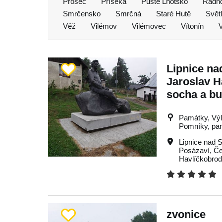
Proseč
Příseka
Pusté Lhotsko
Radň
Smrčensko
Smrčná
Staré Hutě
Svět
Věž
Vilémov
Vilémovec
Vítonín
V
Lipnice na
Jaroslav H
socha a bu
Památky, Výle
Pomníky, pa
Lipnice nad 
Posázaví
,
Če
Havlíčkobro
zvonice