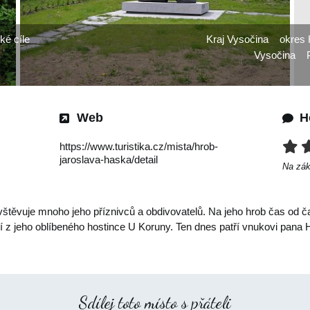
cké cíle
Kraj Vysočina
okres 
Vysočina
Web
H
https://www.turistika.cz/mista/hrob-
jaroslava-haska/detail
Na zá
vštěvuje mnoho jeho příznivců a obdivovatelů. Na jeho hrob čas od 
cí z jeho oblíbeného hostince U Koruny. Ten dnes patří vnukovi pana
Sdílej toto místo s přáteli