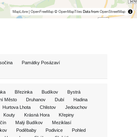
MapLibre
|
OpenFreeMap
© OpenMapTiles
Data from
OpenStreetMap
sočina
Památky Posázaví
nka
Březinka
Budíkov
Bystrá
ní Město
Druhanov
Dubí
Hadina
Hurtova Lhota
Chlistov
Jedouchov
Kouty
Krásná Hora
Křepiny
čín
Malý Budíkov
Meziklasí
čkov
Poděbaby
Podivice
Pohled