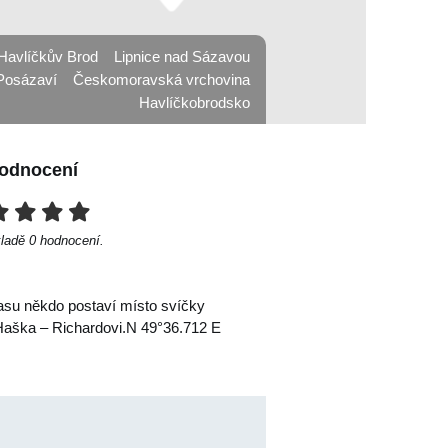
Havlíčkův Brod
Lipnice nad Sázavou
Posázaví
Českomoravská vrchovina
Havlíčkobrodsko
odnocení
kladě
0
hodnocení.
času někdo postaví místo svíčky
 Haška – Richardovi.N 49°36.712 E