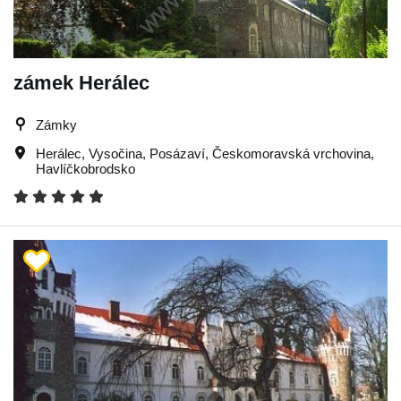
zámek Herálec
Zámky
Herálec
,
Vysočina
,
Posázaví
,
Českomoravská vrchovina
,
Havlíčkobrodsko