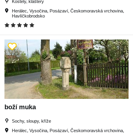
Kostely, kláštery
Herálec
,
Vysočina
,
Posázaví
,
Českomoravská vrchovina
,
Havlíčkobrodsko
boží muka
Sochy, sloupy, kříže
Herálec
,
Vysočina
,
Posázaví
,
Českomoravská vrchovina
,