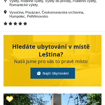
Výlety, Rodinné výlety, Výlety do přírody, Půldenní výlety,
Romantické výlety
Vysočina
,
Posázaví
,
Českomoravská vrchovina
,
Humpolec
,
Pelhřimovsko
Hledáte ubytování v místě
Leština?
Našli jsme pro vás to pravé místo
Najít Ubytování