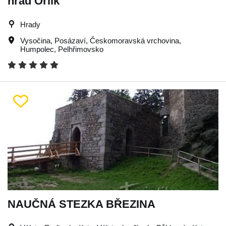
hrad Orlík
Hrady
Vysočina
,
Posázaví
,
Českomoravská vrchovina
,
Humpolec
,
Pelhřimovsko
NAUČNÁ STEZKA BŘEZINA