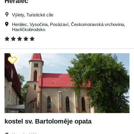
Herálec
Výlety, Turistické cíle
Herálec
,
Vysočina
,
Posázaví
,
Českomoravská vrchovina
,
Havlíčkobrodsko
kostel sv. Bartoloměje opata