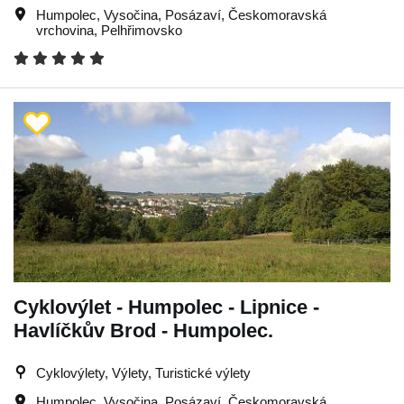
Humpolec
,
Vysočina
,
Posázaví
,
Českomoravská
vrchovina
,
Pelhřimovsko
Cyklovýlet - Humpolec - Lipnice -
Havlíčkův Brod - Humpolec.
Cyklovýlety, Výlety, Turistické výlety
Humpolec
,
Vysočina
,
Posázaví
,
Českomoravská