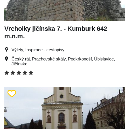
Vrcholky jičínska 7. - Kumburk 642
m.n.m.
Výlety, Inspirace - cestopisy
Český ráj
,
Prachovské skály
,
Podkrkonoší
,
Úbislavice
,
Jičínsko