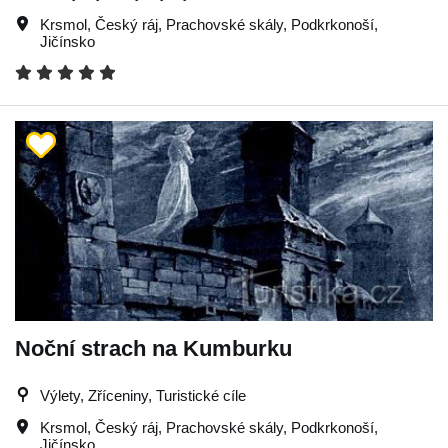
Krsmol
,
Český ráj
,
Prachovské skály
,
Podkrkonoší
,
Jičínsko
Noční strach na Kumburku
Výlety, Zříceniny, Turistické cíle
Krsmol
,
Český ráj
,
Prachovské skály
,
Podkrkonoší
,
Jičínsko