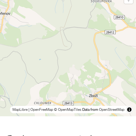
MapLibre
|
OpenFreeMap
© OpenMapTiles
Data from
OpenStreetMap