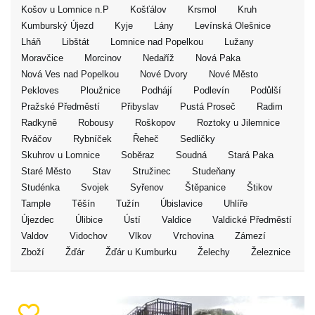
Košov u Lomnice n.P
Košťálov
Krsmol
Kruh
Kumburský Újezd
Kyje
Lány
Levínská Olešnice
Lháň
Libštát
Lomnice nad Popelkou
Lužany
Moravčice
Morcinov
Nedaříž
Nová Paka
Nová Ves nad Popelkou
Nové Dvory
Nové Město
Pekloves
Ploužnice
Podhájí
Podlevín
Podůlší
Pražské Předměstí
Přibyslav
Pustá Proseč
Radim
Radkyně
Robousy
Roškopov
Roztoky u Jilemnice
Rváčov
Rybníček
Řeheč
Sedličky
Skuhrov u Lomnice
Soběraz
Soudná
Stará Paka
Staré Město
Stav
Stružinec
Studeňany
Studénka
Svojek
Syřenov
Štěpanice
Štikov
Tample
Těšín
Tužín
Úbislavice
Uhlíře
Újezdec
Úlibice
Ústí
Valdice
Valdické Předměstí
Valdov
Vidochov
Vlkov
Vrchovina
Zámezí
Zboží
Žďár
Žďár u Kumburku
Želechy
Železnice