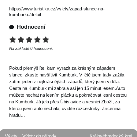
https://www.turistika.cz/vylety/zapad-slunce-na-
kumburku/detail
Hodnocení
Na základě
0
hodnocení.
Pokud přemýšlíte, kam vyrazit za krásným západem
slunce, zkuste navšítivit Kumburk. V létě jsem tady zažila
zatím jeden z nejkrásnějších západů, který jsem viděla.
Cesta na Kumburk mi zabrala asi jen 15 minut lesem.Auto
můžete nechat na lesním plácku a pokračovat lesní cestou
na Kumburk. Já jela přes Úbislavice a vesnici Zboží, za
kterou jsem auto nechala, uvidíte rozcestníky. Zřícenina
hradu…
Výlety
Výlety do přírody
Královéhradecký kraj