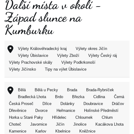
Další místa v okolí -
Západ slunce na
Kumburku
Výlety Královéhradecký kraj
Výlety okres Jičín
Výlety Úbislavice
Výlety Zboží
Výlety Český ráj
Výlety Prachovské skály
Výlety Podkrkonoší
Výlety Jičínsko
Tipy na výlet Úbislavice
Bělá
Bělá u Pecky
Brada
Brada-Rybníček
Bradlecká Lhota
Brdo
Březka
Cidlina
Černá
Česká Proseč
Dílce
Dolánky
Doubravice
Dráčov
Dřevěnice
Dvorce
Heřmanice
Holínské Předměstí
Horka u Staré Paky
Hřídelec
Chloumek
Chlum
Choteč
Javornice
Jičín
Jinolice
Kacákova Lhota
Kamenice
Karlov
Kbelnice
Kněžnice