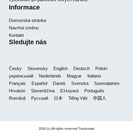
Informace
Domovská stránka
Navrhni změnu
Kontakt
Sledujte nás
Česky
Slovensky
English
Deutsch
Polski
український
Nederlands
Magyar
Italiano
Français
Español
Dansk
Svenska
Suomalainen
Hrvatski
Slovenščina
Ελληνικά
Português
Română
Русский
日本
Tiếng Việt
中国人
2026 (c) All rights reserved Tourismato