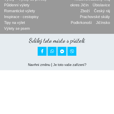
Půldenní výlety
okres Jičín
Úbislavice
Romantické výlety
Zboží
Český ráj
Inspirace - cestopisy
Prachovské skály
Tipy na výlet
Podkrkonoší
Jičínsko
Výlety se psem
Sdílej toto místo s přáteli


|
Navrhni změnu
Je toto vaše zařízení?