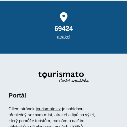
69424
atrakcí
Portál
Cílem stránek
tourismato.cz
je nabídnout
přehledný seznam míst, atrakcí a tipů na výlet,
který pomůže turistům, rodinám a dalším
výletníkům při plánování nových zážitků.