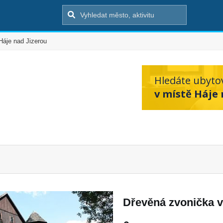
Háje nad Jizerou
Hledáte ubyto
v místě Háje 
Dřevěná zvonička 