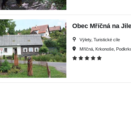
Obec Mříčná na J
Výlety, Turistické cíle
Mříčná
,
Krkonoše
,
Podkrk