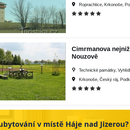
Roprachtice
,
Krkonoše
,
Po
Cimrmanova nejnižš
Nouzově
Technické památky, Vyhlídk
Krkonoše
,
Český ráj
,
Podk
ubytování v místě Háje nad Jizerou?