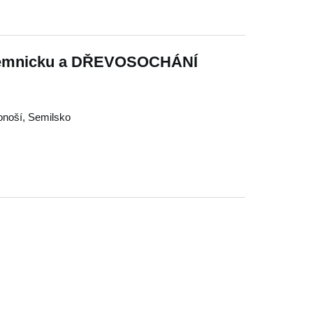
ilemnicku a DŘEVOSOCHÁNÍ
onoší
,
Semilsko