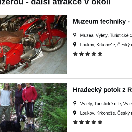
zerou - další atrakce v okolí
Muzeum techniky - 
Muzea, Výlety, Turistické c
Loukov
,
Krkonoše
,
Český r
Hradecký potok z R
Výlety, Turistické cíle, Výl
Loukov
,
Krkonoše
,
Český r