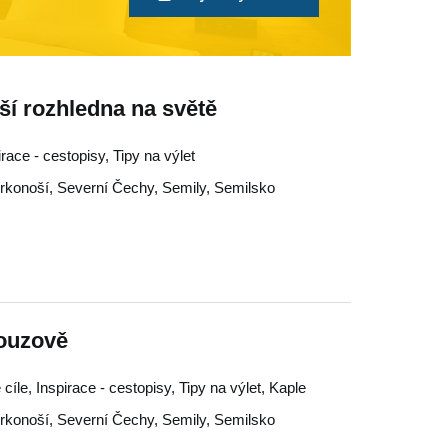
í rozhledna na světě
irace - cestopisy, Tipy na výlet
rkonoší
,
Severní Čechy
,
Semily
,
Semilsko
Nouzově
cíle, Inspirace - cestopisy, Tipy na výlet, Kaple
rkonoší
,
Severní Čechy
,
Semily
,
Semilsko