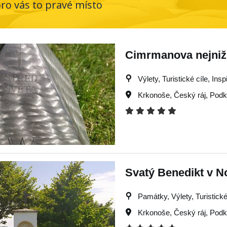
pro vás to pravé místo
Cimrmanova nejnižš
Výlety, Turistické cíle, Insp
Krkonoše
,
Český ráj
,
Podk
Svatý Benedikt v 
Památky, Výlety, Turistické 
Krkonoše
,
Český ráj
,
Podk