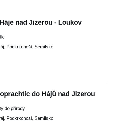
Háje nad Jizerou - Loukov
íle
áj
,
Podkrkonoší
,
Semilsko
oprachtic do Hájů nad Jizerou
ety do přírody
áj
,
Podkrkonoší
,
Semilsko