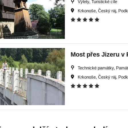
Výlety, Turistické cíle
Krkonoše
,
Český ráj
,
Podk
Most přes Jizeru v 
Technické památky, Památky
Krkonoše
,
Český ráj
,
Podk