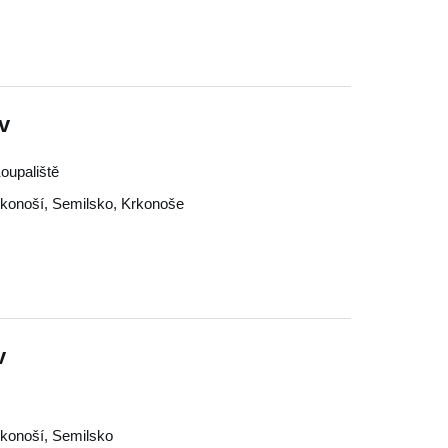
v
oupaliště
konoší
,
Semilsko
,
Krkonoše
v
konoší
,
Semilsko