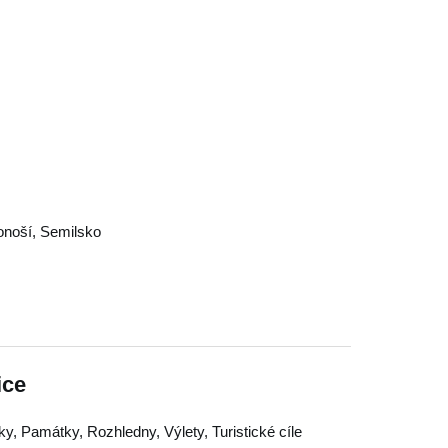
onoší
,
Semilsko
ice
y, Památky, Rozhledny, Výlety, Turistické cíle