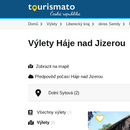
Domů
Výlety
Liberecký kraj
okres Semily
Výlety Háje nad Jizerou
Zobrazit na mapě
Předpověď počasí Háje nad Jizerou
Dolní Sytová (2)
Všechny výlety
(3)
Výlety
(2)