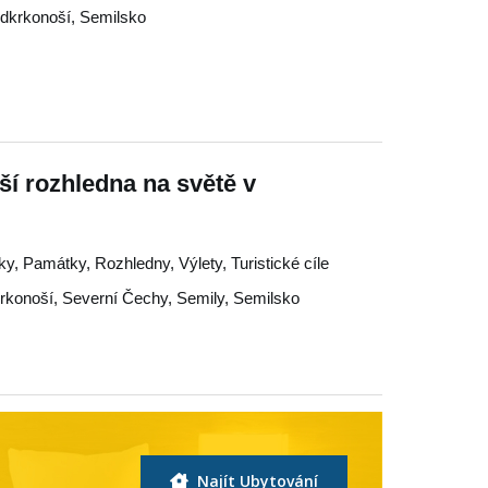
dkrkonoší
,
Semilsko
í rozhledna na světě v
y, Památky, Rozhledny, Výlety, Turistické cíle
rkonoší
,
Severní Čechy
,
Semily
,
Semilsko
Najít Ubytování