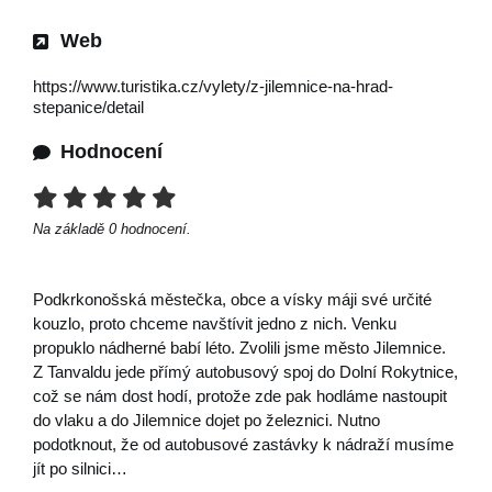
Web
https://www.turistika.cz/vylety/z-jilemnice-na-hrad-
stepanice/detail
Hodnocení
Na základě
0
hodnocení.
Podkrkonošská městečka, obce a vísky máji své určité
kouzlo, proto chceme navštívit jedno z nich. Venku
propuklo nádherné babí léto. Zvolili jsme město Jilemnice.
Z Tanvaldu jede přímý autobusový spoj do Dolní Rokytnice,
což se nám dost hodí, protože zde pak hodláme nastoupit
do vlaku a do Jilemnice dojet po železnici. Nutno
podotknout, že od autobusové zastávky k nádraží musíme
jít po silnici…