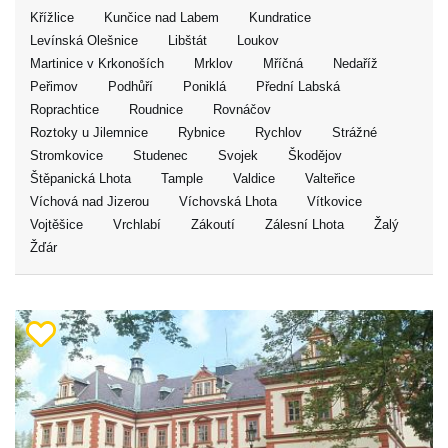
Křížlice
Kunčice nad Labem
Kundratice
Levínská Olešnice
Libštát
Loukov
Martinice v Krkonoších
Mrklov
Mříčná
Nedaříž
Peřimov
Podhůří
Poniklá
Přední Labská
Roprachtice
Roudnice
Rovnáčov
Roztoky u Jilemnice
Rybnice
Rychlov
Strážné
Stromkovice
Studenec
Svojek
Škodějov
Štěpanická Lhota
Tample
Valdice
Valteřice
Víchová nad Jizerou
Víchovská Lhota
Vítkovice
Vojtěšice
Vrchlabí
Zákoutí
Zálesní Lhota
Žalý
Žďár