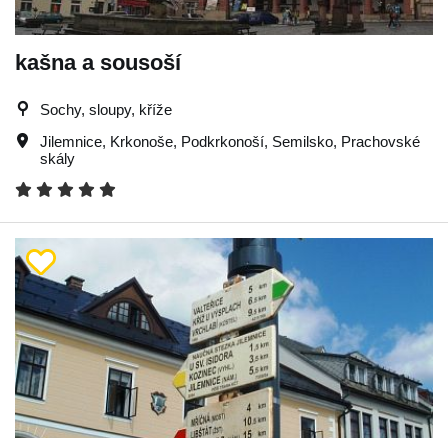
kašna a sousoší
Sochy, sloupy, kříže
Jilemnice
,
Krkonoše
,
Podkrkonoší
,
Semilsko
,
Prachovské
skály