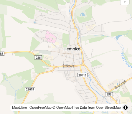
MapLibre
|
OpenFreeMap
© OpenMapTiles
Data from
OpenStreetMap