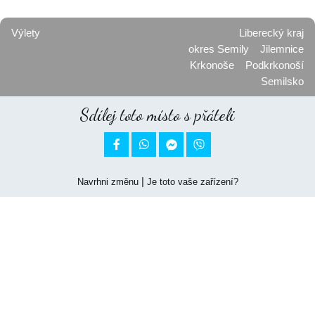
Výlety
Liberecký kraj
okres Semily
Jilemnice
Krkonoše
Podkrkonoší
Semilsko
Sdílej toto místo s přáteli


|
Navrhni změnu
Je toto vaše zařízení?