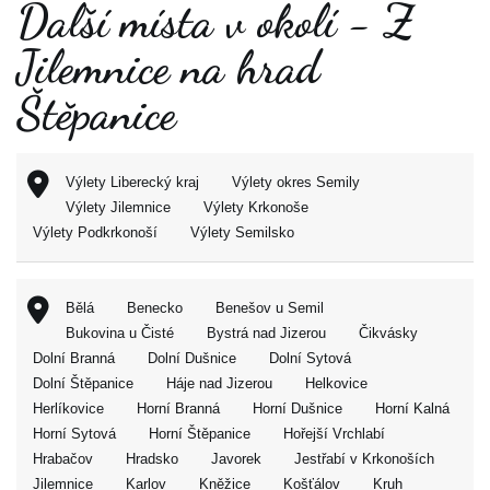
Další místa v okolí - Z
Jilemnice na hrad
Štěpanice
Výlety Liberecký kraj
Výlety okres Semily
Výlety Jilemnice
Výlety Krkonoše
Výlety Podkrkonoší
Výlety Semilsko
Bělá
Benecko
Benešov u Semil
Bukovina u Čisté
Bystrá nad Jizerou
Čikvásky
Dolní Branná
Dolní Dušnice
Dolní Sytová
Dolní Štěpanice
Háje nad Jizerou
Helkovice
Herlíkovice
Horní Branná
Horní Dušnice
Horní Kalná
Horní Sytová
Horní Štěpanice
Hořejší Vrchlabí
Hrabačov
Hradsko
Javorek
Jestřabí v Krkonoších
Jilemnice
Karlov
Kněžice
Košťálov
Kruh