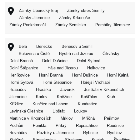
Zámky Liberecký kraj
Zámky okres Semily
Zámky Jilemnice
Zámky Krkonoše
Zámky Podkrkonoší
Zámky Semilsko
Památky Jilemnice
Bělá
Benecko
Benešov u Semil
Bukovina u Čisté
Bystrá nad Jizerou
Čikvásky
Dolní Branná
Dolní Dušnice
Dolní Sytová
Dolní Štěpanice
Háje nad Jizerou
Helkovice
Herlíkovice
Horní Branná
Horní Dušnice
Horní Kalná
Horní Sytová
Horní Štěpanice
Hořejší Vrchlabí
Hrabačov
Hradsko
Javorek
Jestřabí v Krkonoších
Jilemnice
Karlov
Kněžice
Košťálov
Kruh
Křížlice
Kunčice nad Labem
Kundratice
Levínská Olešnice
Libštát
Loukov
Martinice v Krkonoších
Mrklov
Mříčná
Peřimov
Podhůří
Poniklá
Příkrý
Roprachtice
Roudnice
Rovnáčov
Roztoky u Jilemnice
Rybnice
Rychlov
Strážné
Stromkovice
Studenec
Svojek
Škodějov