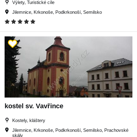
Výlety, Turistické cíle
Jilemnice
,
Krkonoše
,
Podkrkonoší
,
Semilsko
kostel sv. Vavřince
Kostely, kláštery
Jilemnice
,
Krkonoše
,
Podkrkonoší
,
Semilsko
,
Prachovské
skály