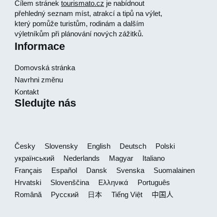
Cílem stránek
tourismato.cz
je nabídnout
přehledný seznam míst, atrakcí a tipů na výlet,
který pomůže turistům, rodinám a dalším
výletníkům při plánování nových zážitků.
Informace
Domovská stránka
Navrhni změnu
Kontakt
Sledujte nás
Česky
Slovensky
English
Deutsch
Polski
український
Nederlands
Magyar
Italiano
Français
Español
Dansk
Svenska
Suomalainen
Hrvatski
Slovenščina
Ελληνικά
Português
Română
Русский
日本
Tiếng Việt
中国人