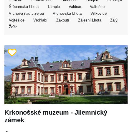
Štěpanická Lhota
Tample
Valdice
Valteřice
Víchová nad Jizerou
Víchovská Lhota
Vítkovice
Vojtěšice
Vrchlabí
Zákoutí
Zálesní Lhota
Žalý
Žďár
Krkonošské muzeum - Jilemnický
zámek