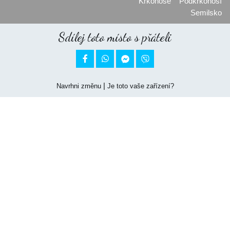
Krkonoše
Podkrkonoší
Semilsko
Sdílej toto místo s přáteli


|
Navrhni změnu
Je toto vaše zařízení?