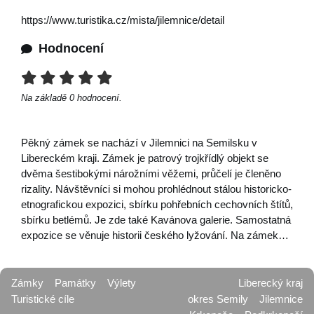
https://www.turistika.cz/mista/jilemnice/detail
Hodnocení
Na základě
0
hodnocení.
Pěkný zámek se nachází v Jilemnici na Semilsku v
Libereckém kraji. Zámek je patrový trojkřídlý objekt se
dvěma šestibokými nárožními věžemi, průčelí je členěno
rizality. Návštěvníci si mohou prohlédnout stálou historicko-
etnografickou expozici, sbírku pohřebních cechovních štítů,
sbírku betlémů. Je zde také Kavánova galerie. Samostatná
expozice se věnuje historii českého lyžování. Na zámek…
Zámky
Památky
Výlety
Liberecký kraj
Turistické cíle
okres Semily
Jilemnice