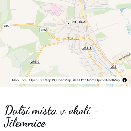
MapLibre
|
OpenFreeMap
© OpenMapTiles
Data from
OpenStreetMap
Další místa v okolí -
Jilemnice