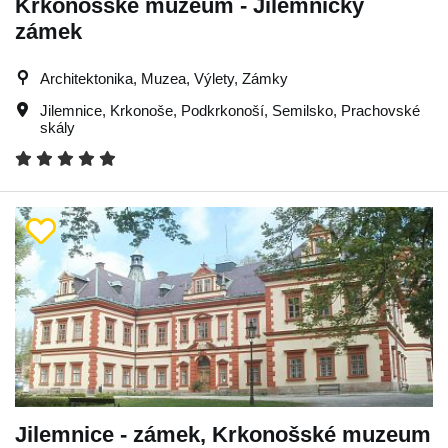
Krkonošské muzeum - Jilemnický
zámek
Architektonika, Muzea, Výlety, Zámky
Jilemnice
,
Krkonoše
,
Podkrkonoší
,
Semilsko
,
Prachovské
skály
Jilemnice - zámek, Krkonošské muzeum