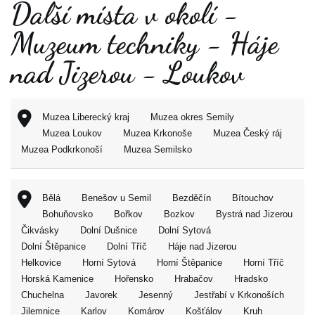
Další místa v okolí -
Muzeum techniky - Háje
nad Jizerou - Loukov
Muzea Liberecký kraj
Muzea okres Semily
Muzea Loukov
Muzea Krkonoše
Muzea Český ráj
Muzea Podkrkonoší
Muzea Semilsko
Bělá
Benešov u Semil
Bezděčín
Bítouchov
Bohuňovsko
Bořkov
Bozkov
Bystrá nad Jizerou
Čikvásky
Dolní Dušnice
Dolní Sytová
Dolní Štěpanice
Dolní Tříč
Háje nad Jizerou
Helkovice
Horní Sytová
Horní Štěpanice
Horní Tříč
Horská Kamenice
Hořensko
Hrabačov
Hradsko
Chuchelna
Javorek
Jesenný
Jestřabí v Krkonoších
Jilemnice
Karlov
Komárov
Košťálov
Kruh