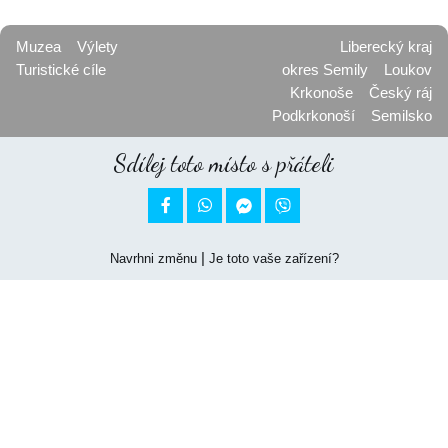
Muzea
Výlety
Liberecký kraj
Turistické cíle
okres Semily
Loukov
Krkonoše
Český ráj
Podkrkonoší
Semilsko
Sdílej toto místo s přáteli


|
Navrhni změnu
Je toto vaše zařízení?