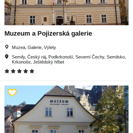
Muzeum a Pojizerská galerie
Muzea, Galerie, Výlety
Semily
,
Český ráj
,
Podkrkonoší
,
Severní Čechy
,
Semilsko
,
Krkonoše
,
Ještědský hřbet