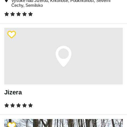
Vysoké nad Jizerou
,
Krkonoše
,
Podkrkonoší
,
Severní
Čechy
,
Semilsko
Jizera