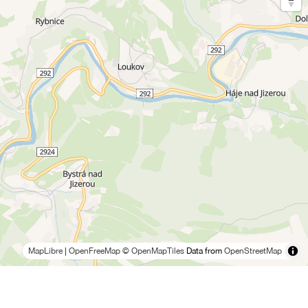
MapLibre
|
OpenFreeMap
© OpenMapTiles
Data from
OpenStreetMap