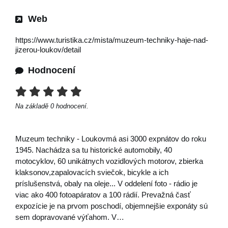
Web
https://www.turistika.cz/mista/muzeum-techniky-haje-nad-
jizerou-loukov/detail
Hodnocení
Na základě
0
hodnocení.
Muzeum techniky - Loukovmá asi 3000 expnátov do roku
1945. Nachádza sa tu historické automobily, 40
motocyklov, 60 unikátnych vozidlových motorov, zbierka
klaksonov,zapalovacích sviečok, bicykle a ich
príslušenstvá, obaly na oleje... V oddelení foto - rádio je
viac ako 400 fotoapáratov a 100 rádií. Prevažná časť
expozície je na prvom poschodí, objemnejšie exponáty sú
sem dopravované výťahom. V…