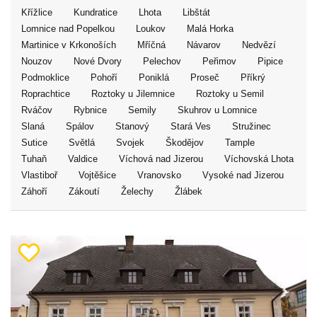
Křížlice
Kundratice
Lhota
Libštát
Lomnice nad Popelkou
Loukov
Malá Horka
Martinice v Krkonoších
Mříčná
Návarov
Nedvězí
Nouzov
Nové Dvory
Pelechov
Peřimov
Pipice
Podmoklice
Pohoří
Poniklá
Proseč
Příkrý
Roprachtice
Roztoky u Jilemnice
Roztoky u Semil
Rváčov
Rybnice
Semily
Skuhrov u Lomnice
Slaná
Spálov
Stanový
Stará Ves
Stružinec
Sutice
Světlá
Svojek
Škodějov
Tample
Tuhaň
Valdice
Víchová nad Jizerou
Víchovská Lhota
Vlastiboř
Vojtěšice
Vranovsko
Vysoké nad Jizerou
Záhoří
Zákoutí
Želechy
Žlábek