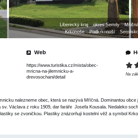
Liberecký kraj
okres Semily
Mříčn
Krkonoše
Podkrkonoší
Semilsk
Web
H
https://www.turistika.cz/mista/obec-
mricna-na-jilemnicku-a-
Na zá
drevosochani/detail
emnicku nalezneme obec, která se nazývá Mříčná. Dominantou obce je
 sv. Václava z roku 1909, dar faráře Josefa Kousala. Nedaleko soch
lastiky se zvoničkou. Plastiky znázorňují kostelní věž a symbol Kr