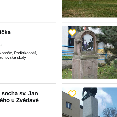
ička
a
konoše
,
Podkrkonoší
,
achovské skály
- socha sv. Jan
ho u Zvědavé