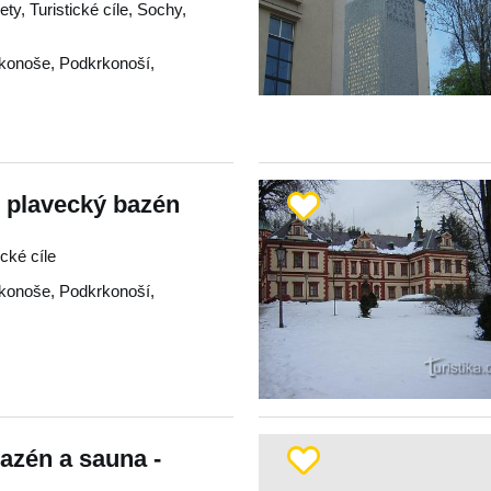
ty, Turistické cíle, Sochy,
konoše
,
Podkrkonoší
,
- plavecký bazén
ické cíle
konoše
,
Podkrkonoší
,
azén a sauna -