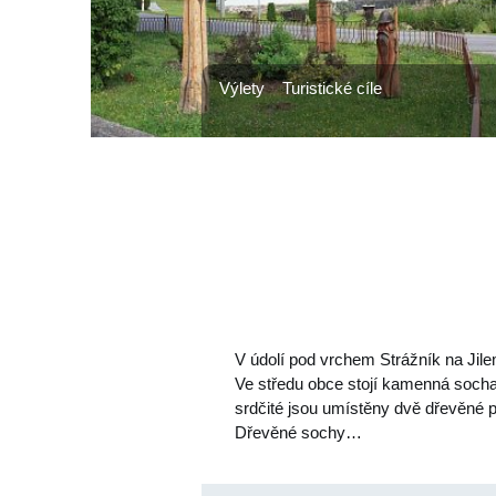
Výlety
Turistické cíle
V údolí pod vrchem Strážník na Jil
Ve středu obce stojí kamenná socha
srdčité jsou umístěny dvě dřevěné p
Dřevěné sochy…