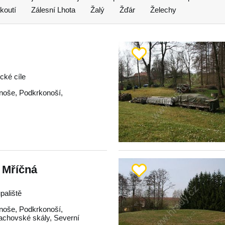
koutí
Zálesní Lhota
Žalý
Žďár
Želechy
ické cíle
noše
,
Podkrkonoší
,
 Mříčná
paliště
noše
,
Podkrkonoší
,
achovské skály
,
Severní