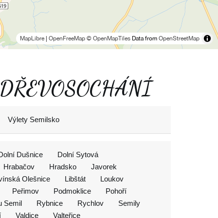
MapLibre
|
OpenFreeMap
© OpenMapTiles
Data from
OpenStreetMap
cku a DŘEVOSOCHÁNÍ
Výlety Semilsko
Dolní Dušnice
Dolní Sytová
Hrabačov
Hradsko
Javorek
vínská Olešnice
Libštát
Loukov
Peřimov
Podmoklice
Pohoří
u Semil
Rybnice
Rychlov
Semily
í
Valdice
Valteřice