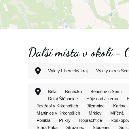
Další místa v okolí
Výlety Liberecký kraj
Výlety okres Sem
Bělá
Benecko
Benešov u Semil
Dolní Štěpanice
Háje nad Jizerou
H
Jestřabí v Krkonoších
Jilemnice
Karlov
Martinice v Krkonoších
Mrklov
Mříčná
Poniklá
Příkrý
Roprachtice
Roškopo
Stará Paka
Stružinec
Studenec
Suti