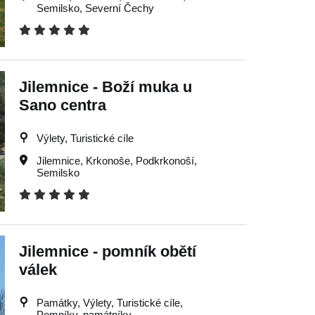
Semilsko
,
Severní Čechy
Jilemnice - Boží muka u
Sano centra
Výlety, Turistické cíle
Jilemnice
,
Krkonoše
,
Podkrkonoší
,
Semilsko
Jilemnice - pomník obětí
válek
Památky, Výlety, Turistické cíle,
Pomníky, památníky