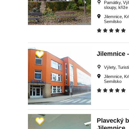
Památky, Výle
sloupy, kříže
Jilemnice
,
Kr
Semilsko
Jilemnice 
Výlety, Turist
Jilemnice
,
Kr
Semilsko
Plavecký b
Jilemnice