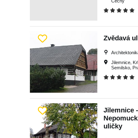
Čechy
Zvědavá ul
Architektonik
Jilemnice
,
Kr
Semilsko
,
Pr
Jilemnice 
Nepomucké
uličky