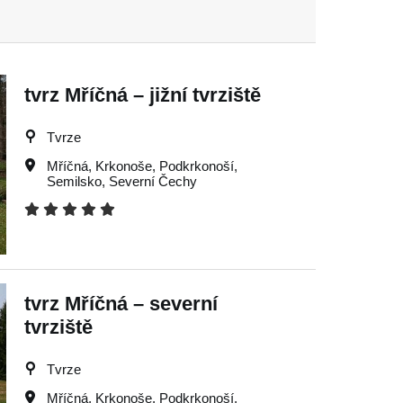
tvrz Mříčná – jižní tvrziště
Tvrze
Mříčná
,
Krkonoše
,
Podkrkonoší
,
Semilsko
,
Severní Čechy
tvrz Mříčná – severní
tvrziště
Tvrze
Mříčná
,
Krkonoše
,
Podkrkonoší
,