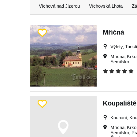
Víchová nad Jizerou
Víchovská Lhota
Zá
Mříčná
Výlety, Turist
Mříčná
,
Krko
Semilsko
Koupaliště
Koupání, Kou
Mříčná
,
Krko
Semilsko
,
Pr