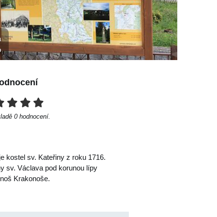
á
o
odnocení
kladě
0
hodnocení.
 kostel sv. Kateřiny z roku 1716.
y sv. Václava pod korunou lípy
konoš Krakonoše.