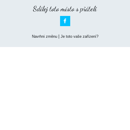
Sdílej toto místo s přáteli

|
Navrhni změnu
Je toto vaše zařízení?