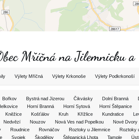
 - Obec Mříčná na Jilemni
ily
Výlety Mříčná
Výlety Krkonoše
Výlety Podkrkonoší
Bořkov
Bystrá nad Jizerou
Čikvásky
Dolní Branná
elkovice
Horní Branná
Horní Sytová
Horní Štěpanice
Kněžice
Košťálov
Kruh
Křížlice
Kundratice
Le
Nedvězí
Nouzov
Nová Ves nad Popelkou
Nové Dvory
v
Roudnice
Rovnáčov
Roztoky u Jilemnice
Roztoky 
ce
Svojek
Škodějov
Štěpanická Lhota
Tample
Úst