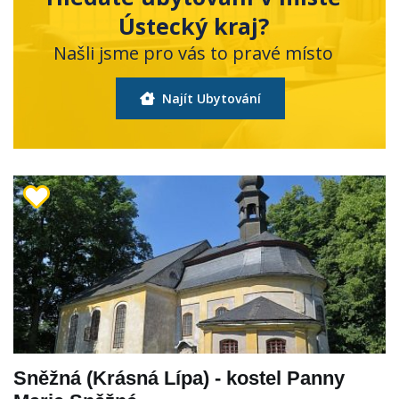
Ústecký kraj?
Našli jsme pro vás to pravé místo
Najít Ubytování
Sněžná (Krásná Lípa) - kostel Panny