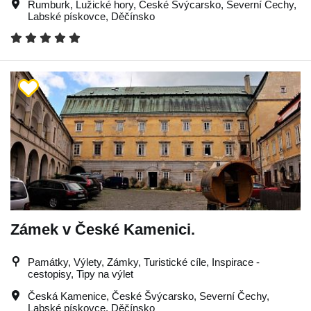
Rumburk
,
Lužické hory
,
České Švýcarsko
,
Severní Čechy
,
Labské pískovce
,
Děčínsko
Zámek v České Kamenici.
Památky, Výlety, Zámky, Turistické cíle, Inspirace -
cestopisy, Tipy na výlet
Česká Kamenice
,
České Švýcarsko
,
Severní Čechy
,
Labské pískovce
,
Děčínsko