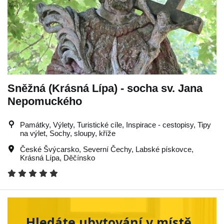
Sněžná (Krásná Lípa) - socha sv. Jana
Nepomuckého
Památky, Výlety, Turistické cíle, Inspirace - cestopisy, Tipy
na výlet, Sochy, sloupy, kříže
České Švýcarsko
,
Severní Čechy
,
Labské pískovce
,
Krásná Lípa
,
Děčínsko
Hledáte ubytování v místě