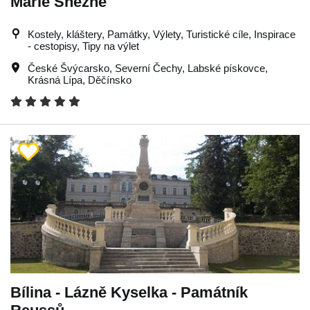
Marie Sněžné
Kostely, kláštery, Památky, Výlety, Turistické cíle, Inspirace
- cestopisy, Tipy na výlet
České Švýcarsko
,
Severní Čechy
,
Labské pískovce
,
Krásná Lípa
,
Děčínsko
Bílina - Lázně Kyselka - Památník