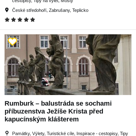
cestopisy, Tipy na výlet, Mosty
České středohoří
,
Zabrušany
,
Teplicko
Rumburk – balustráda se sochami
příbuzenstva Ježíše Krista před
kapucínským klášterem
Památky, Výlety, Turistické cíle, Inspirace - cestopisy, Tipy