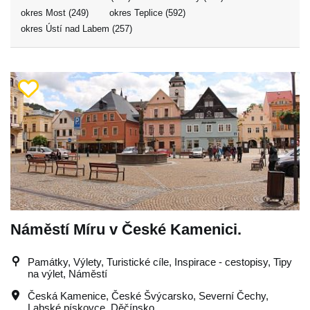
okres Most (249)
okres Teplice (592)
okres Ústí nad Labem (257)
Náměstí Míru v České Kamenici.
Památky, Výlety, Turistické cíle, Inspirace - cestopisy, Tipy
na výlet, Náměstí
Česká Kamenice
,
České Švýcarsko
,
Severní Čechy
,
Labské pískovce
,
Děčínsko