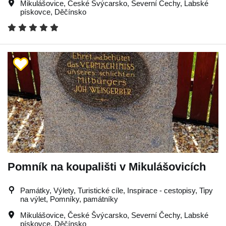
Mikulášovice
,
České Švýcarsko
,
Severní Čechy
,
Labské
pískovce
,
Děčínsko
Pomník na koupališti v Mikulášovicích
Památky, Výlety, Turistické cíle, Inspirace - cestopisy, Tipy
na výlet, Pomníky, památníky
Mikulášovice
,
České Švýcarsko
,
Severní Čechy
,
Labské
pískovce
,
Děčínsko