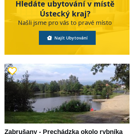
Hledáte ubytování v místě
Ústecký kraj?
Našli jsme pro vás to pravé místo
Najít Ubytování
Zabrušany - Prechádzka okolo rybníka