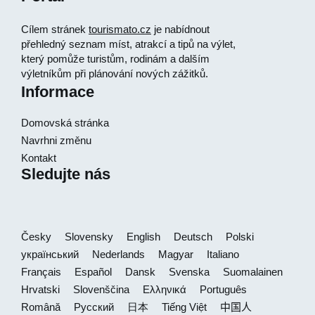
Cílem stránek
tourismato.cz
je nabídnout
přehledný seznam míst, atrakcí a tipů na výlet,
který pomůže turistům, rodinám a dalším
výletníkům při plánování nových zážitků.
Informace
Domovská stránka
Navrhni změnu
Kontakt
Sledujte nás
Česky
Slovensky
English
Deutsch
Polski
український
Nederlands
Magyar
Italiano
Français
Español
Dansk
Svenska
Suomalainen
Hrvatski
Slovenščina
Ελληνικά
Português
Română
Русский
日本
Tiếng Việt
中国人