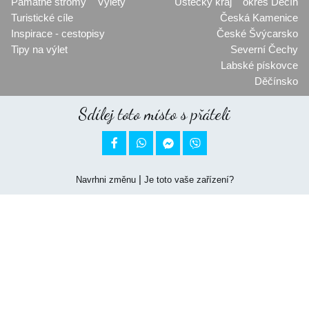
Památné stromy
Výlety
Ústecký kraj
okres Děčín
Turistické cíle
Česká Kamenice
Inspirace - cestopisy
České Švýcarsko
Tipy na výlet
Severní Čechy
Labské pískovce
Děčínsko
Sdílej toto místo s přáteli


|
Navrhni změnu
Je toto vaše zařízení?