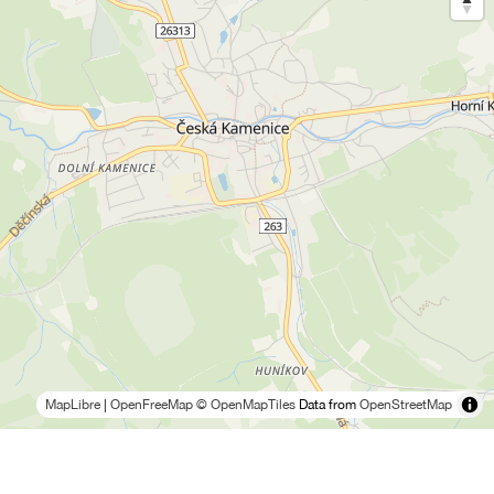
MapLibre
|
OpenFreeMap
© OpenMapTiles
Data from
OpenStreetMap