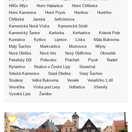
Hillův Mlýn
Horní Habartice
Horní Chřibská
Horní Kamenice
Horní Prysk
Huníkov
Huntířov
Chřibská
Janská
Jetřichovice
Kamenická Nová Víska
Kamenická Stráň
Kamenický Šenov
Karlovka
Kerhartice
Krásné Pole
Kunratice
Kytlice
Lipnice
Líska
Malá Bukovina
Malý Šachov
Markvartice
Mistrovice
Mlýny
Nová Oleška
Nová Ves
Nový Oldřichov
Okrouhlá
Pekelský Důl
Polevsko
Prácheň
Prysk
Radeč
Rynartice
Skalice u České Lípy
Slunečná
Srbská Kamenice
Stará Oleška
Starý Šachov
Studený
Velká Bukovina
Veselé
Veselíčko 1.díl
Vesnička
Víska pod Lesy
Volfartice
Všemily
Vysoká Lípa
Žandov