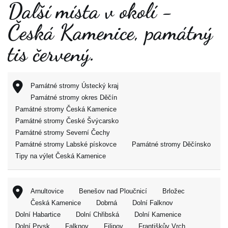
Další místa v okolí -
Česká Kamenice, památný
tis červený.
Památné stromy Ústecký kraj
Památné stromy okres Děčín
Památné stromy Česká Kamenice
Památné stromy České Švýcarsko
Památné stromy Severní Čechy
Památné stromy Labské pískovce
Památné stromy Děčínsko
Tipy na výlet Česká Kamenice
Arnultovice
Benešov nad Ploučnicí
Brložec
Česká Kamenice
Dobrná
Dolní Falknov
Dolní Habartice
Dolní Chřibská
Dolní Kamenice
Dolní Prysk
Falknov
Filipov
Františkův Vrch