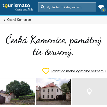
0
Česká Kamenice
Česká Kamenice, památný
tis červený.
Přidat do mého výletního seznamu