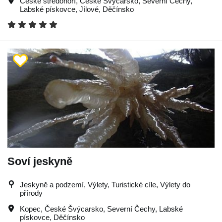
České středohoří
,
České Švýcarsko
,
Severní Čechy
,
Labské pískovce
,
Jílové
,
Děčínsko
Soví jeskyně
Jeskyně a podzemí, Výlety, Turistické cíle, Výlety do
přírody
Kopec
,
České Švýcarsko
,
Severní Čechy
,
Labské
pískovce
,
Děčínsko