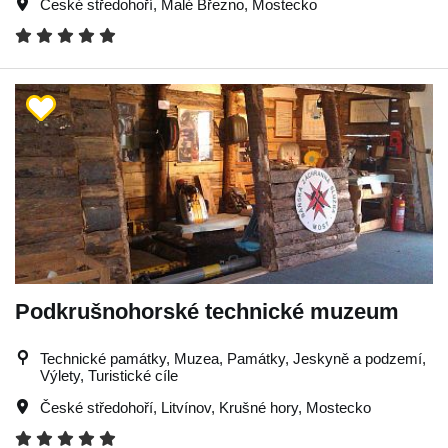
České středohoří
,
Malé Březno
,
Mostecko
Podkrušnohorské technické muzeum
Technické památky, Muzea, Památky, Jeskyně a podzemí,
Výlety, Turistické cíle
České středohoří
,
Litvínov
,
Krušné hory
,
Mostecko