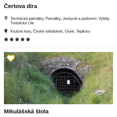
Čertova díra
Technické památky, Památky, Jeskyně a podzemí, Výlety,
Turistické cíle
Krušné hory
,
České středohoří
,
Osek
,
Teplicko
Mikulášská štola