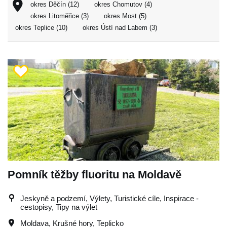
okres Děčín (12)
okres Chomutov (4)
okres Litoměřice (3)
okres Most (5)
okres Teplice (10)
okres Ústí nad Labem (3)
Pomník těžby fluoritu na Moldavě
Jeskyně a podzemí, Výlety, Turistické cíle, Inspirace -
cestopisy, Tipy na výlet
Moldava
,
Krušné hory
,
Teplicko