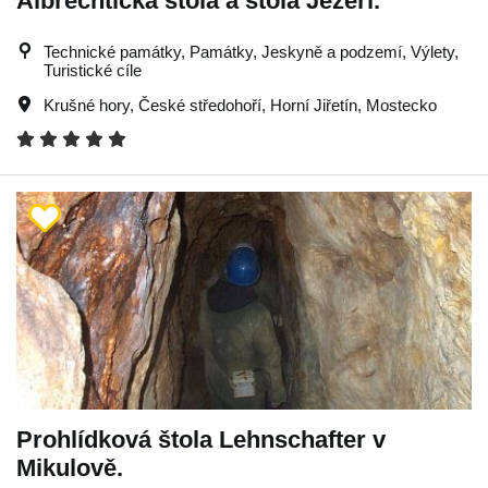
Albrechtická štola a štola Jezeří.
Technické památky, Památky, Jeskyně a podzemí, Výlety,
Turistické cíle
Krušné hory
,
České středohoří
,
Horní Jiřetín
,
Mostecko
Prohlídková štola Lehnschafter v
Mikulově.