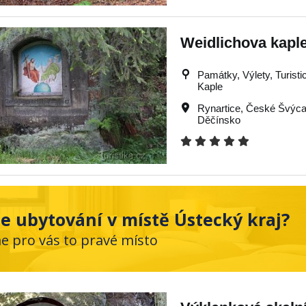
Weidlichova kaple
Památky, Výlety, Turistic
Kaple
Rynartice
,
České Švýca
Děčínsko
e ubytování v místě Ústecký kraj?
me pro vás to pravé místo