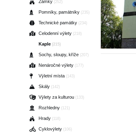
Zámky
(252)
Pomníky, památníky
(235)
Technické památky
(234)
Celodenní výlety
(218)
Kaple
(215)
Sochy, sloupy, kříže
(207)
Nenáročné výlety
(177)
Výletní místa
(143)
Skály
(142)
Výlety za kulturou
(133)
Rozhledny
(121)
Hrady
(118)
Cyklovýlety
(106)