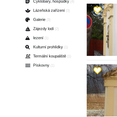
Cyklobary, hospůdky
(4)
Lázeňská zařízení
(3)
Galerie
(3)
Zájezdy lodí
(2)
lezení
(1)
Kulturní prohlídky
(1)
Termální koupaliště
(1)
Pískovny
(1)