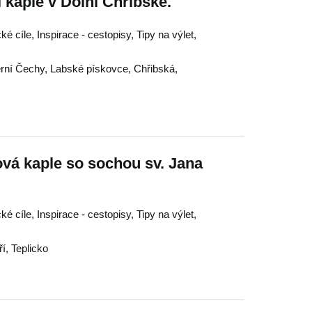
 kaple v Dolní Chřibské.
ké cíle, Inspirace - cestopisy, Tipy na výlet,
rní Čechy
,
Labské pískovce
,
Chřibská
,
vá kaple so sochou sv. Jana
ké cíle, Inspirace - cestopisy, Tipy na výlet,
ří
,
Teplicko