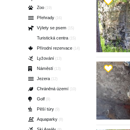
Zoo
(19)
Přehrady
(16)
Výlety se psem
(15)
Turistická centra
(15)
Přírodní rezervace
(14)
Lyžování
(13)
Náměstí
(13)
Jezera
(12)
Chráněná území
(10)
Golf
(9)
Pěší túry
(9)
Aquaparky
(8)
Ski Areály
(8)