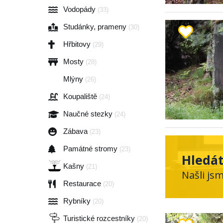
Vodopády
(33)
Studánky, prameny
(30)
Hřbitovy
(29)
Mosty
(28)
Mlýny
(26)
Koupaliště
(24)
Naučné stezky
(24)
Zábava
(23)
Památné stromy
(23)
Hledát
Kašny
(21)
Našli js
Restaurace
(20)
Rybníky
(20)
Turistické rozcestníky
(20)