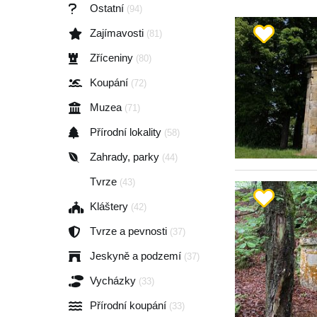
Ostatní
(94)
Zajímavosti
(81)
Zříceniny
(80)
Koupání
(72)
Muzea
(71)
Přírodní lokality
(58)
Zahrady, parky
(44)
Tvrze
(43)
Kláštery
(42)
Tvrze a pevnosti
(37)
Jeskyně a podzemí
(37)
Vycházky
(33)
Přírodní koupání
(33)