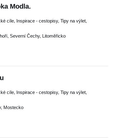
oka Modla.
ké cíle, Inspirace - cestopisy, Tipy na výlet,
hoří
,
Severní Čechy
,
Litoměřicko
ou
ké cíle, Inspirace - cestopisy, Tipy na výlet,
v
,
Mostecko