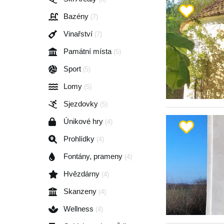
Bazény
(7)
Vinařství
(7)
Památní místa
(5)
Sport
(5)
Lomy
(5)
Sjezdovky
(5)
Únikové hry
(4)
Prohlídky
(4)
Fontány, prameny
(4)
Hvězdárny
(4)
Skanzeny
(4)
Wellness
(4)