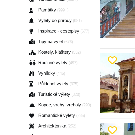
Památky
(999+)
Výlety do přírody
(981)
Inspirace - cestopisy
(677)
Tipy na výlet
(676)
Kostely, kláštery
(552)
Rodinné výlety
(497)
Vyhlídky
(445)
Půldenní výlety
(375)
Turistické výlety
(320)
Kopce, vrchy, vrcholy
(290)
Romantické výlety
(285)
Architektonika
(252)