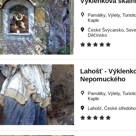
Výklenková skalní
Památky, Výlety, Turistic
Kaple
České Švýcarsko
,
Seve
Děčínsko
Lahošť - Výklenko
Nepomuckého
Památky, Výlety, Turistic
Kaple
Lahošť
,
České středoho