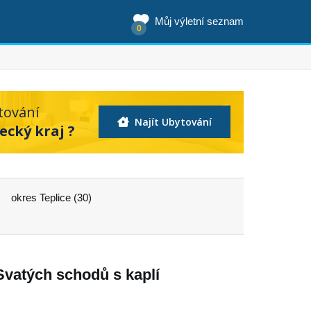
Můj výletní seznam
0
tování
Najít Ubytování
ecký kraj ?
okres Teplice (30)
Svatých schodů s kaplí