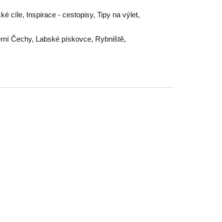
ké cíle, Inspirace - cestopisy, Tipy na výlet,
rní Čechy
,
Labské pískovce
,
Rybniště
,