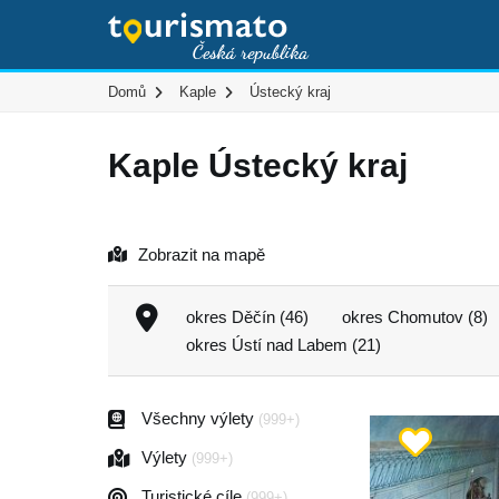
Domů
Kaple
Ústecký kraj
Kaple Ústecký kraj
Zobrazit na mapě
okres Děčín (46)
okres Chomutov (8)
okres Ústí nad Labem (21)
Všechny výlety
(999+)
Výlety
(999+)
Turistické cíle
(999+)