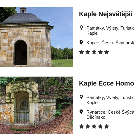
Kaple Nejsvětější 
Památky, Výlety, Turistic
Kaple
Kopec
,
České Švýcars
Kaple Ecce Homo
Památky, Výlety, Turistic
Kaple
Rynartice
,
České Švýca
Děčínsko