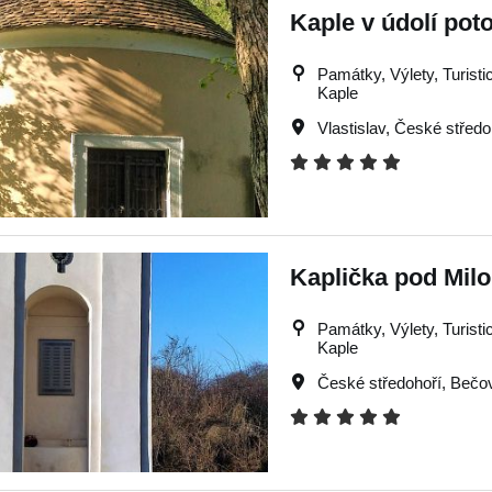
Kaple v údolí pot
Památky, Výlety, Turistic
Kaple
Vlastislav
,
České středo
Kaplička pod Mil
Památky, Výlety, Turistic
Kaple
České středohoří
,
Bečo